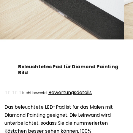
Beleuchtetes Pad für Diamond Painting
Bild
Die
Bewertungsdetails
Nicht bewertet
durchschnittliche
Das beleuchtete LED-Pad ist für das Malen mit
Produktbewertung
Diamond Painting geeignet. Die Leinwand wird
ist
unterbelichtet, sodass Sie die nummerierten
0,0
Kästchen besser sehen können. 100%
von