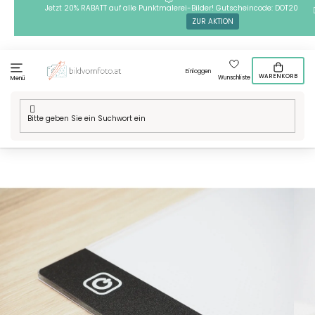
Zum
Jetzt 20% RABATT auf alle Punktmalerei-Bilder! Gutscheincode: DOT20
ZUR AKTION
Inhalt
springen
Einloggen
WARENKORB
Wunschliste
Menü
Startseite
/
Bestseller
/
Beleuchtetes Pad für Diamond Painting
Bild