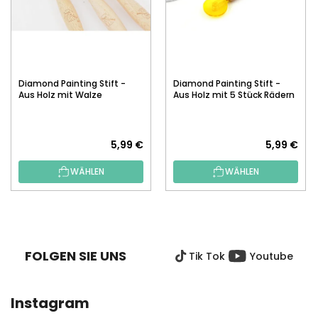
Diamond Painting Stift -
Diamond Painting Stift -
Aus Holz mit Walze
Aus Holz mit 5 Stück Rädern
5,99 €
5,99 €
WÄHLEN
WÄHLEN
F
U
SS
FOLGEN SIE UNS
Tik Tok
Youtube
Z
E
I
Instagram
L