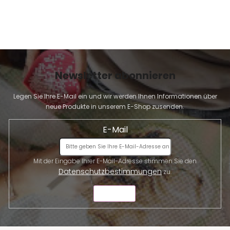
L
i
s
t
e
Newsletter abonnieren
Legen Sie Ihre E-Mail ein und wir werden Ihnen Informationen über
neue Produkte in unserem E-Shop zusenden.
E-Mail
Mit der Eingabe Ihrer E-Mail-Adresse stimmen Sie den
Datenschutzbestimmungen
zu.
SENDEN