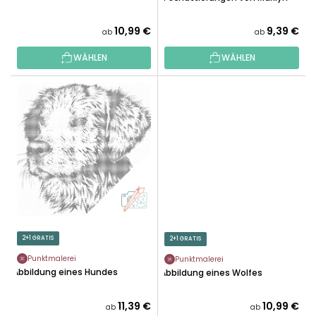
N
U
G
K
10,99 €
9,39 €
ab
ab
T
WÄHLEN
WÄHLEN
E
2+1 GRATIS
2+1 GRATIS
Punktmalerei
Punktmalerei
Abbildung eines Hundes
Abbildung eines Wolfes
11,39 €
10,99 €
ab
ab