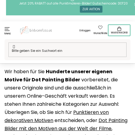
Zum
Jetzt 20% RABATT auf alle Punktmalerei-Bilder! Gutscheincode: DOT20
ZUR AKTION
Inhalt
springen
Einloggen
WARENKORB
Wunschliste
Menü
Startseite
/
Technik
/
Punktmalerei
/
Punktmalerei Motive
Wir haben für Sie
Hunderte unserer eigenen
Motive für Dot Painting Bilder
vorbereitet, die
unsere Originale sind und die ausschließlich in
unserem Online-Geschäft verkauft werden. Es
stehen Ihnen zahlreiche Kategorien zur Auswahl:
Überlegen Sie, ob Sie sich für
Punktieren von
dekorativen Motiven
entscheiden, oder
Dot Painting
Bilder mit den Motiven aus der Welt der Filme
,