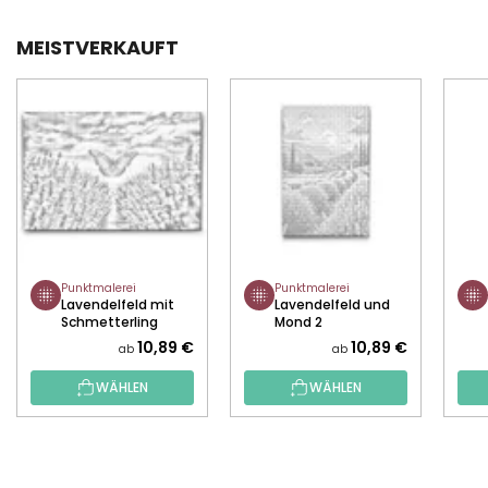
MEISTVERKAUFT
Punktmalerei
Punktmalerei
Lavendelfeld mit
Lavendelfeld und
Schmetterling
Mond 2
10,89 €
10,89 €
ab
ab
WÄHLEN
WÄHLEN