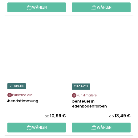
WÄHLEN
WÄHLEN
2+1 GRATIS
2+1 GRATIS
Punktmalerei
Punktmalerei
Abendstimmung
Abenteuer in
Regenbogenfarben
10,99 €
13,49 €
ab
ab
WÄHLEN
WÄHLEN