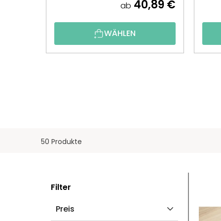
40,89 €
ab
WÄHLEN
50 Produkte
S
L
Filter
E
I
Preis