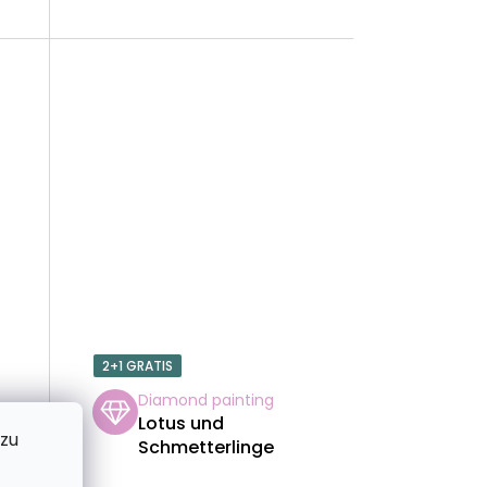
U
N
G
2+1 GRATIS
Diamond painting
Lotus und
 zu
Schmetterlinge