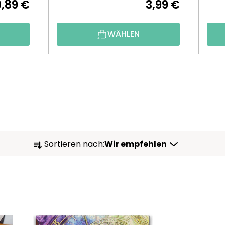
,89 €
3,99 €
WÄHLEN
P
Sortieren nach:
Wir empfehlen
R
O
D