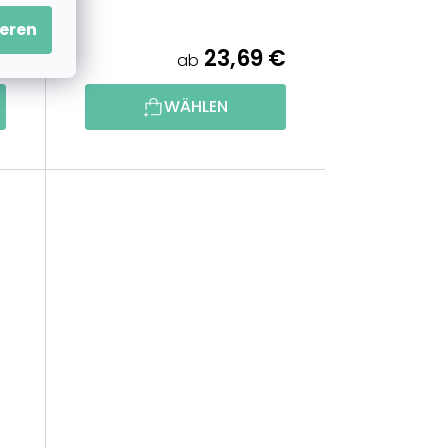
eren
€
23,69 €
ab
WÄHLEN