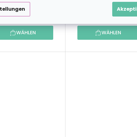
stellungen
Akzepti
23,69 €
27,39 
ab
ab
WÄHLEN
WÄHLEN