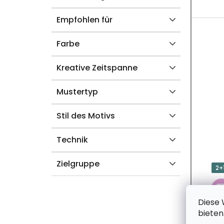
U
K
Empfohlen für
T
Farbe
E
Kreative Zeitspanne
Mustertyp
Stil des Motivs
Technik
Zielgruppe
2+
Diese 
bieten