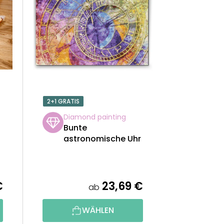
U
K
T
S
O
2+1 GRATIS
R
Diamond painting
Bunte
T
astronomische Uhr
I
E
€
23,69 €
ab
R
WÄHLEN