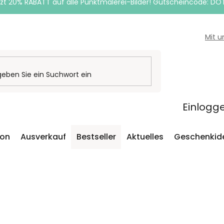
zt 20% RABATT auf alle Punktmalerei-Bilder! Gutscheincode: DO
Mit 
Einlogg
ion
Ausverkauf
Bestseller
Aktuelles
Geschenkid