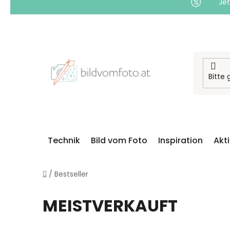
Jet
Zum
Inhalt
springen
Technik
Bild vom Foto
Inspiration
Akt
Startseite
/
Bestseller
MEISTVERKAUFT