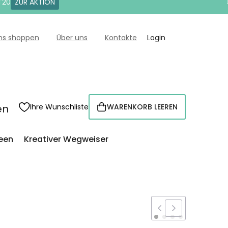
T20
ZUR AKTION
uns shoppen
Über uns
Kontakte
Login
en
Ihre Wunschliste
WARENKORB LEEREN
WARENKORB
een
Kreativer Wegweiser