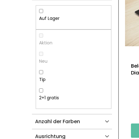
I
S
T
T
Auf Lager
E
E
N
D
Aktion
L
E
Neu
Bel
E
R
Dia
Tip
I
P
S
R
2+1 gratis
T
O
Anzahl der Farben
E
D
Ausrichtung