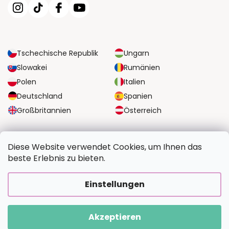
Tschechische Republik
Ungarn
Slowakei
Rumänien
Polen
Italien
Deutschland
Spanien
Großbritannien
Österreich
ZUVERLÄSSIGE TRANSPORTMÖGLICHKEITEN
Diese Website verwendet Cookies, um Ihnen das
beste Erlebnis zu bieten.
SICHERE ZAHLUNGSOPTIONEN
Einstellungen
Akzeptieren
Copyright 2026
BildvomFoto.at
. Alle Rechte vorbehalten.