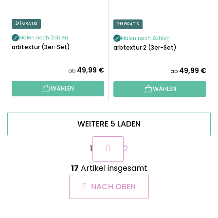
2+1 GRATIS
2+1 GRATIS
Malen nach Zahlen
Malen nach Zahlen
Farbtextur (3er-Set)
Farbtextur 2 (3er-Set)
49,99 €
49,99 €
ab
ab
WÄHLEN
WÄHLEN
WEITERE 5 LADEN
P
1
2
a
g
S
i
17
Artikel insgesamt
t
n
e
i
NACH OBEN
u
e
e
r
r
u