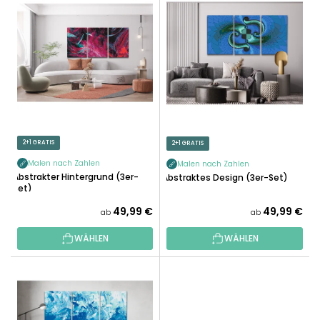
I
K
S
T
T
S
E
O
D
R
E
T
R
I
P
E
R
2+1 GRATIS
2+1 GRATIS
R
O
U
Malen nach Zahlen
Malen nach Zahlen
D
Abstrakter Hintergrund (3er-
Abstraktes Design (3er-Set)
N
Set)
U
G
K
49,99 €
49,99 €
ab
ab
T
WÄHLEN
WÄHLEN
E