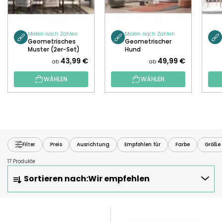
Malen nach Zahlen
Malen nach Zahlen
Geometrisches
Geometrischer
Muster (2er-Set)
Hund
43,99 €
49,99 €
ab
ab
WÄHLEN
WÄHLEN
Filter
Preis
Ausrichtung
Empfohlen für
Farbe
Größe
17 Produkte
P
Sortieren nach:
Wir empfehlen
R
O
D
L
U