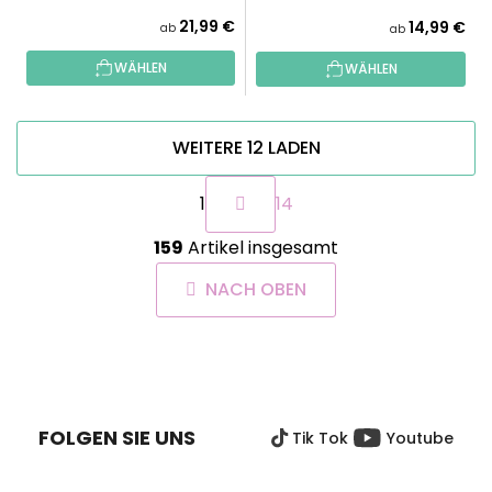
21,99 €
14,99 €
ab
ab
WÄHLEN
WÄHLEN
WEITERE 12 LADEN
P
1
14
a
g
S
i
159
Artikel insgesamt
t
n
e
i
NACH OBEN
u
e
e
r
r
u
F
e
n
U
g
l
SS
e
FOLGEN SIE UNS
Tik Tok
Youtube
Z
m
e
E