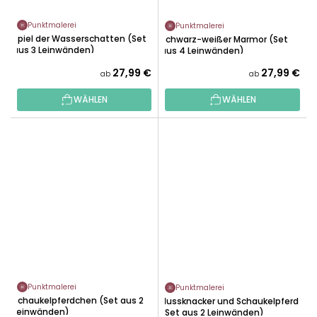
Punktmalerei
Punktmalerei
Spiel der Wasserschatten (Set
Schwarz-weißer Marmor (Set
aus 3 Leinwänden)
aus 4 Leinwänden)
27,99 €
27,99 €
ab
ab
WÄHLEN
WÄHLEN
Punktmalerei
Punktmalerei
Schaukelpferdchen (Set aus 2
Nussknacker und Schaukelpferd
Leinwänden)
(Set aus 2 Leinwänden)