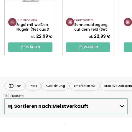
Punktmalerei
Punktmalerei
Engel mit weißen
Sonnenuntergang
Flügeln (Set aus 3
auf dem Feld (Set
Leinwänden)
aus 3 Leinwänden)
22,99 €
22,99 €
ab
ab
WÄHLEN
WÄHLEN
Filter
Preis
Ausrichtung
Empfohlen für
Kreative Zeitspa
159 Produkte
P
Sortieren nach:
Meistverkauft
R
O
D
L
U