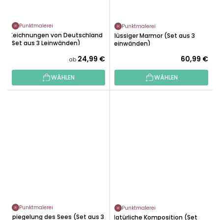
Punktmalerei
Punktmalerei
Zeichnungen von Deutschland
Flüssiger Marmor (Set aus 3
(Set aus 3 Leinwänden)
Leinwänden)
24,99 €
60,99 €
ab
WÄHLEN
WÄHLEN
Punktmalerei
Punktmalerei
Spiegelung des Sees (Set aus 3
Natürliche Komposition (Set