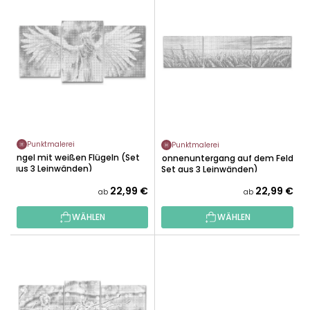
I
K
S
T
T
S
E
O
D
R
E
T
R
I
P
E
R
R
Punktmalerei
Punktmalerei
O
Engel mit weißen Flügeln (Set
U
Sonnenuntergang auf dem Feld
D
aus 3 Leinwänden)
(Set aus 3 Leinwänden)
N
U
22,99 €
22,99 €
G
ab
ab
K
T
WÄHLEN
WÄHLEN
E