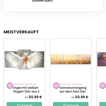
Universum
MEISTVERKAUFT
Diamond painting
Diamond painting
Engel mit weißen
Sonnenuntergang
Flügeln (Set aus 3
auf dem Feld (Set
Leinwänden)
aus 3 Leinwänden)
50,99 €
50,99 €
ab
ab
WÄHLEN
WÄHLEN