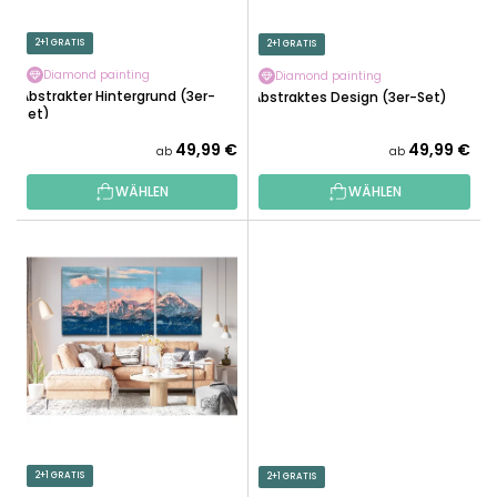
P
E
R
2+1 GRATIS
2+1 GRATIS
R
O
U
Diamond painting
Diamond painting
D
Abstrakter Hintergrund (3er-
Abstraktes Design (3er-Set)
N
Set)
U
G
K
49,99 €
49,99 €
ab
ab
T
WÄHLEN
WÄHLEN
E
2+1 GRATIS
2+1 GRATIS