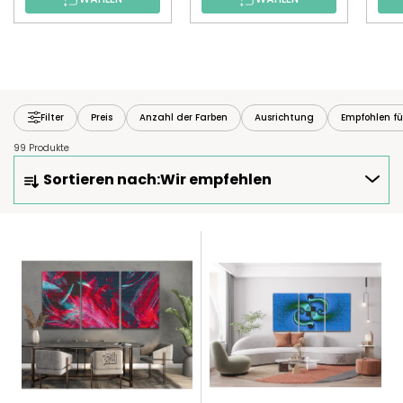
Filter
Preis
Anzahl der Farben
Ausrichtung
Empfohlen fü
99 Produkte
P
Sortieren nach:
Wir empfehlen
R
O
D
L
U
I
K
S
T
T
S
E
O
D
R
E
T
R
I