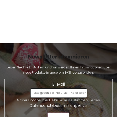
d
e
r
L
i
s
t
e
Newsletter abonnieren
Legen Sie Ihre E-Mail ein und wir werden Ihnen Informationen über
neue Produkte in unserem E-Shop zusenden.
E-Mail
Mit der Eingabe Ihrer E-Mail-Adresse stimmen Sie den
Datenschutzbestimmungen
zu.