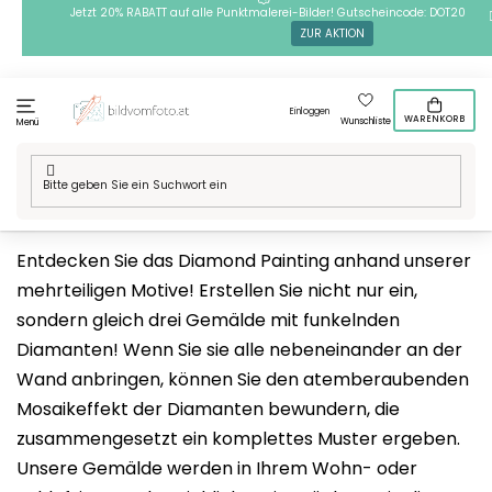
Zum
Jetzt 20% RABATT auf alle Punktmalerei-Bilder! Gutscheincode: DOT20
ZUR AKTION
Inhalt
springen
Einloggen
WARENKORB
Wunschliste
Menü
Startseite
/
Mehrteilige Motive
/
Diamond Painting
Entdecken Sie das Diamond Painting anhand unserer
mehrteiligen Motive! Erstellen Sie nicht nur ein,
sondern gleich drei Gemälde mit funkelnden
Diamanten! Wenn Sie sie alle nebeneinander an der
Wand anbringen, können Sie den atemberaubenden
Mosaikeffekt der Diamanten bewundern, die
zusammengesetzt ein komplettes Muster ergeben.
Unsere Gemälde werden in Ihrem Wohn- oder