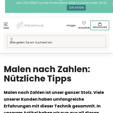
Zum
Jetzt 20% RABATT auf alle Punktmalerei-Bilder! Gutscheincode: DOT20
ZUR AKTION
Inhalt
springen
Einloggen
WARENKORB
Wunschliste
Menü
Startseite
/
Anleitungen
/
Malen nach Zahlen: Nützliche Tipps
Malen nach Zahlen:
Nützliche Tipps
Malen nach Zahlen ist unser ganzer Stolz. Viele
unserer Kunden haben umfangreiche
Erfahrungen mit dieser Technik gesammlt. In
unserem Artikel haben wir nun aus all diesen