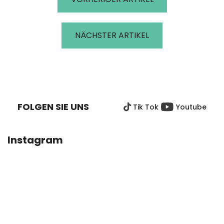
NÄCHSTER ARTIKEL
F
U
SS
FOLGEN SIE UNS
Tik Tok
Youtube
Z
E
I
Instagram
L
E