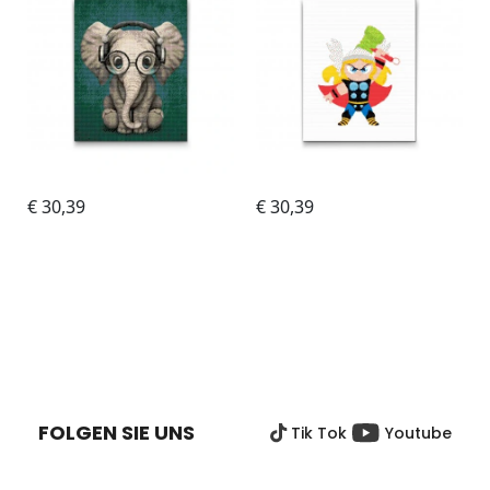
F
U
SS
FOLGEN SIE UNS
Tik Tok
Youtube
Z
E