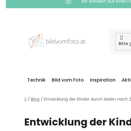
Wir erstellen aus Ihren F
Zum
Inhalt
springen
Technik
Bild vom Foto
Inspiration
Akt
Startseite
/
Blog
/
Entwicklung der Kinder durch Malen nach 
Entwicklung der Kin