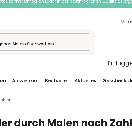
otos schnellstmöglich Bilder in der bestmöglichen Qualität. Herges
Mit 
Einlogg
ion
Ausverkauf
Bestseller
Aktuelles
Geschenkid
Zahlen
der durch Malen nach Zah