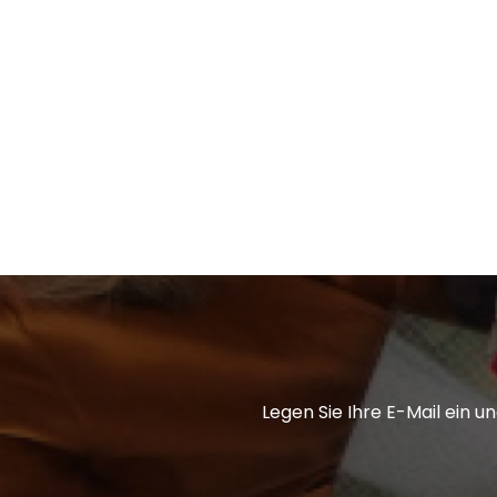
Z
E
I
L
E
Legen Sie Ihre E-Mail ein 