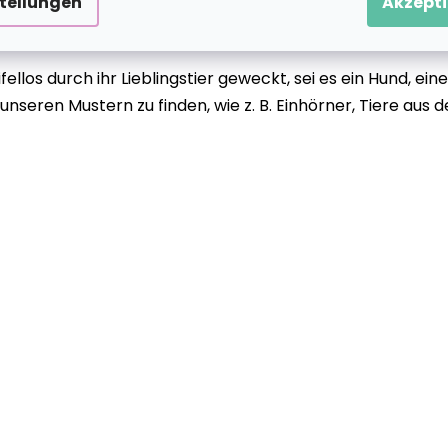
stellungen
Akzepti
blingsmärchenfiguren oder sogar Tiere sein. Ältere Kinde
ben.
ellos durch ihr Lieblingstier geweckt, sei es ein Hund, ei
nseren Mustern zu finden, wie z. B. Einhörner, Tiere aus