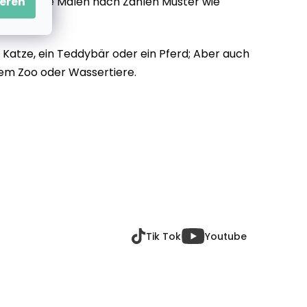
eren
r werden die Malen nach Zahlen Muster wie
ne Katze, ein Teddybär oder ein Pferd; Aber auch
 dem Zoo oder Wassertiere.
Tik Tok
Youtube