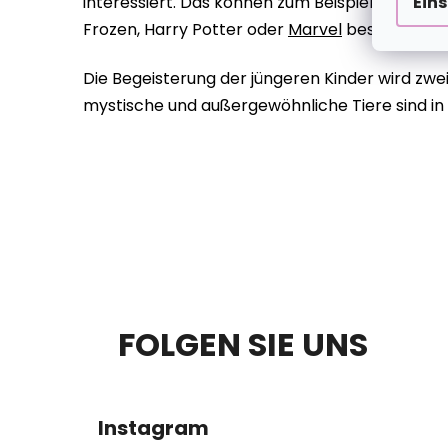
Ein
interessiert. Das können zum Beispiel ihre Lie
Frozen, Harry Potter oder
Marvel
bestimmt lie
Die Begeisterung der jüngeren Kinder wird zweif
mystische und außergewöhnliche Tiere sind in u
F
FOLGEN SIE UNS
U
SS
Instagram