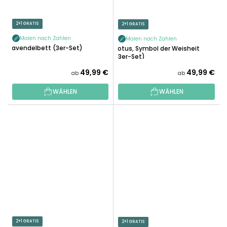
2+1 GRATIS
2+1 GRATIS
Malen nach Zahlen
Malen nach Zahlen
Lavendelbett (3er-Set)
Lotus, Symbol der Weisheit
(3er-Set)
49,99 €
49,99 €
ab
ab
WÄHLEN
WÄHLEN
2+1 GRATIS
2+1 GRATIS