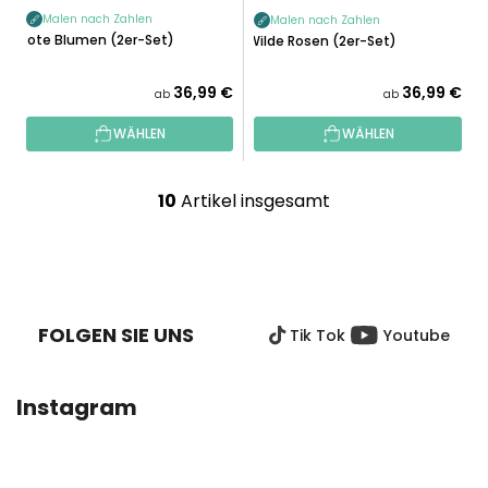
Malen nach Zahlen
Malen nach Zahlen
Rote Blumen (2er-Set)
Wilde Rosen (2er-Set)
36,99 €
36,99 €
ab
ab
WÄHLEN
WÄHLEN
10
Artikel insgesamt
S
t
e
F
u
U
e
SS
r
FOLGEN SIE UNS
Tik Tok
Youtube
Z
e
E
l
I
e
Instagram
L
m
E
e
n