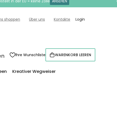
tellt in der EU = keine Zölle
ANSEHEN
uns shoppen
Über uns
Kontakte
Login
en
Ihre Wunschliste
WARENKORB LEEREN
WARENKORB
een
Kreativer Wegweiser