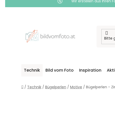
Wir erstellen aus Ihren F
Zum
Inhalt
springen
Technik
Bild vom Foto
Inspiration
Akt
Startseite
/
Technik
/
Bügelperlen
/
Motive
/
Bügelperlen - 
S
E