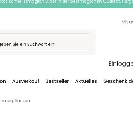
otos schnellstmöglich Bilder in der bestmöglichen Qualität. Herges
Mit 
Einlogg
ion
Ausverkauf
Bestseller
Aktuelles
Geschenkid
Zimmerpflanzen