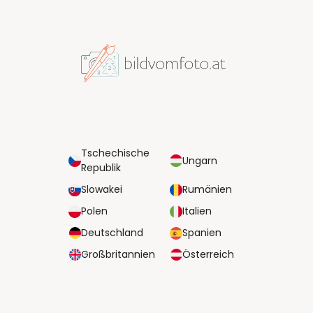
Tschechische
Ungarn
Republik
Slowakei
Rumänien
Polen
Italien
Deutschland
Spanien
Großbritannien
Österreich