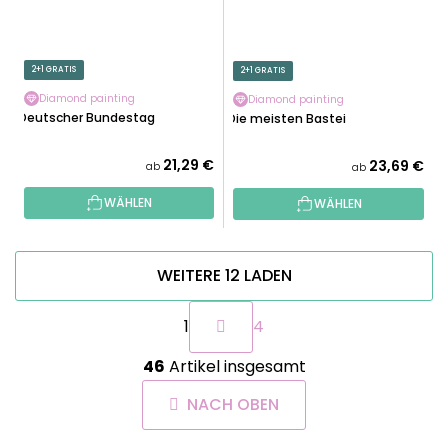
2+1 GRATIS
2+1 GRATIS
Diamond painting
Diamond painting
Deutscher Bundestag
Die meisten Bastei
21,29 €
23,69 €
ab
ab
WÄHLEN
WÄHLEN
WEITERE 12 LADEN
P
1
4
a
g
S
i
46
Artikel insgesamt
t
n
e
i
NACH OBEN
u
e
e
r