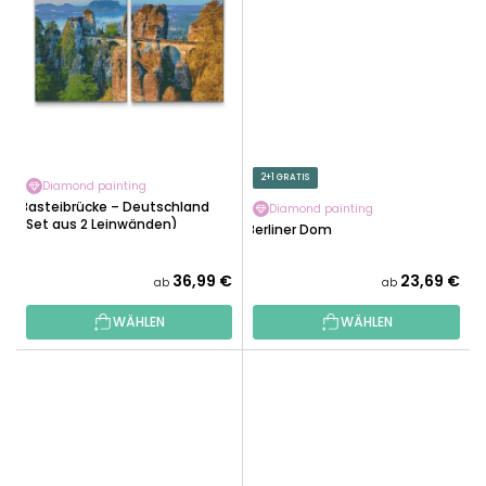
2+1 GRATIS
Diamond painting
Basteibrücke – Deutschland
Diamond painting
(Set aus 2 Leinwänden)
Berliner Dom
36,99 €
23,69 €
ab
ab
WÄHLEN
WÄHLEN