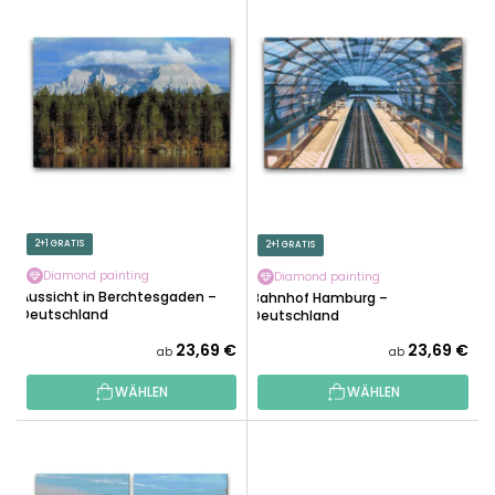
L
U
I
K
S
T
T
S
E
O
D
R
E
T
R
I
P
E
R
2+1 GRATIS
2+1 GRATIS
R
O
U
Diamond painting
Diamond painting
D
Aussicht in Berchtesgaden –
Bahnhof Hamburg –
N
Deutschland
U
Deutschland
G
K
23,69 €
23,69 €
ab
ab
T
WÄHLEN
WÄHLEN
E