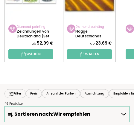
Diamond painting
Diamond painting
Zeichnungen von
Flagge
Deutschland (Set
Deutschlands
aus 3 Leinwänden)
52,99 €
23,69 €
ab
ab
WÄHLEN
WÄHLEN
Filter
Preis
Anzahl der Farben
Ausrichtung
Empfohlen fü
46 Produkte
P
Sortieren nach:
Wir empfehlen
R
O
D