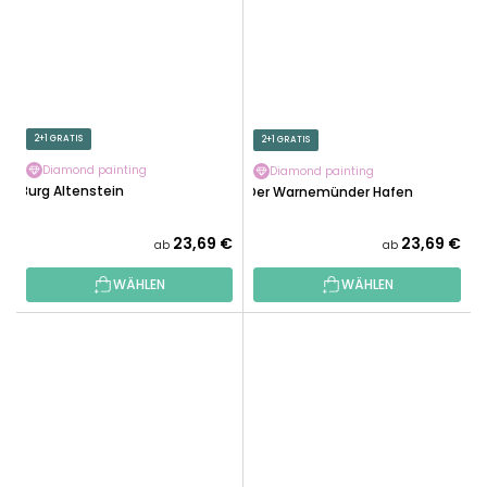
2+1 GRATIS
2+1 GRATIS
Diamond painting
Diamond painting
Burg Altenstein
Der Warnemünder Hafen
23,69 €
23,69 €
ab
ab
WÄHLEN
WÄHLEN