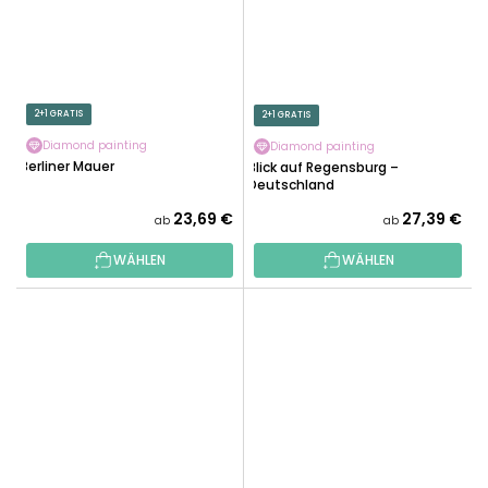
2+1 GRATIS
2+1 GRATIS
Diamond painting
Diamond painting
Berliner Mauer
Blick auf Regensburg –
Deutschland
23,69 €
27,39 €
ab
ab
WÄHLEN
WÄHLEN