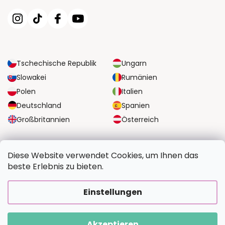
Tschechische Republik
Ungarn
Slowakei
Rumänien
Polen
Italien
Deutschland
Spanien
Großbritannien
Österreich
ZUVERLÄSSIGE TRANSPORTMÖGLICHKEITEN
Diese Website verwendet Cookies, um Ihnen das
beste Erlebnis zu bieten.
SICHERE ZAHLUNGSOPTIONEN
Einstellungen
Akzeptieren
Copyright 2026
BildvomFoto.at
. Alle Rechte vorbehalten.