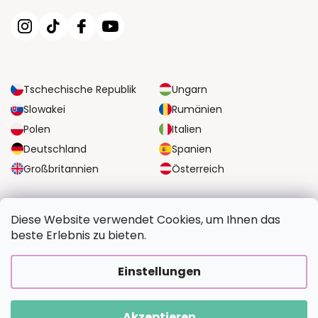
Tschechische Republik
Ungarn
Slowakei
Rumänien
Polen
Italien
Deutschland
Spanien
Großbritannien
Österreich
ZUVERLÄSSIGE TRANSPORTMÖGLICHKEITEN
Diese Website verwendet Cookies, um Ihnen das
beste Erlebnis zu bieten.
SICHERE ZAHLUNGSOPTIONEN
Einstellungen
Akzeptieren
Copyright 2026
BildvomFoto.at
. Alle Rechte vorbehalten.