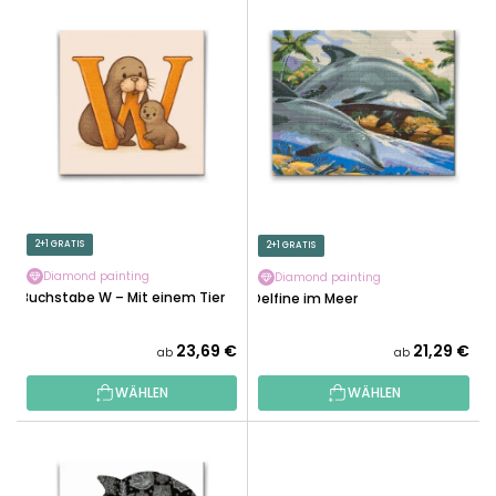
L
U
I
K
S
T
T
S
E
O
D
R
E
T
R
I
P
E
R
2+1 GRATIS
2+1 GRATIS
R
O
U
Diamond painting
Diamond painting
D
Buchstabe W – Mit einem Tier
Delfine im Meer
N
U
G
K
23,69 €
21,29 €
ab
ab
T
WÄHLEN
WÄHLEN
E