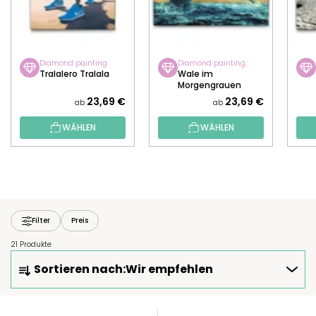
Diamond painting
Diamond painting
Tralalero Tralala
Wale im
Morgengrauen
23,69 €
23,69 €
ab
ab
WÄHLEN
WÄHLEN
Filter
Preis
21 Produkte
P
Sortieren nach:
Wir empfehlen
R
O
D