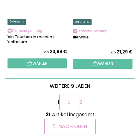
2+1 GRATIS
2+1 GRATIS
Diamond painting
Diamond painting
Kein Tauchen in meinem
Killerwale
Territorium
23,69 €
21,29 €
ab
ab
WÄHLEN
WÄHLEN
WEITERE 9 LADEN
P
1
2
a
g
S
i
21
Artikel insgesamt
t
n
e
i
NACH OBEN
u
e
e
r