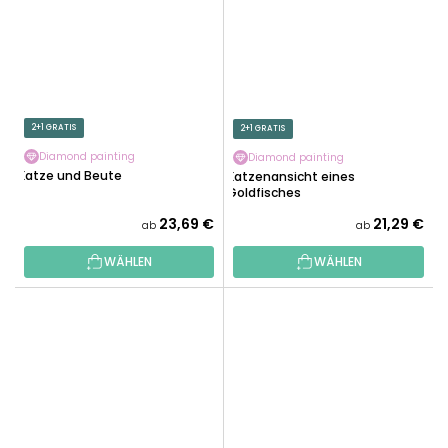
2+1 GRATIS
2+1 GRATIS
Diamond painting
Diamond painting
Katze und Beute
Katzenansicht eines
Goldfisches
23,69 €
21,29 €
ab
ab
WÄHLEN
WÄHLEN