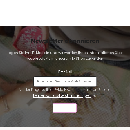
i
s
t
e
Newsletter abonnieren
Legen Sie Ihre E-Mail ein und wir werden Ihnen Informationen über
neue Produkte in unserem E-Shop zusenden.
E-Mail
Mit der Eingabe Ihrer E-Mail-Adresse stimmen Sie den
Datenschutzbestimmungen
zu.
SENDEN