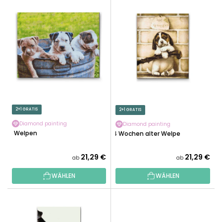
L
U
I
K
S
T
T
S
E
O
D
R
E
T
R
I
P
E
R
2+1 GRATIS
2+1 GRATIS
R
O
U
Diamond painting
Diamond painting
D
3 Welpen
4 Wochen alter Welpe
N
U
G
K
21,29 €
21,29 €
ab
ab
T
WÄHLEN
WÄHLEN
E