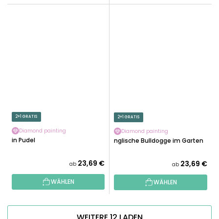
2+1 GRATIS
2+1 GRATIS
Diamond painting
Diamond painting
Ein Pudel
Englische Bulldogge im Garten
23,69 €
23,69 €
ab
ab
WÄHLEN
WÄHLEN
WEITERE 12 LADEN