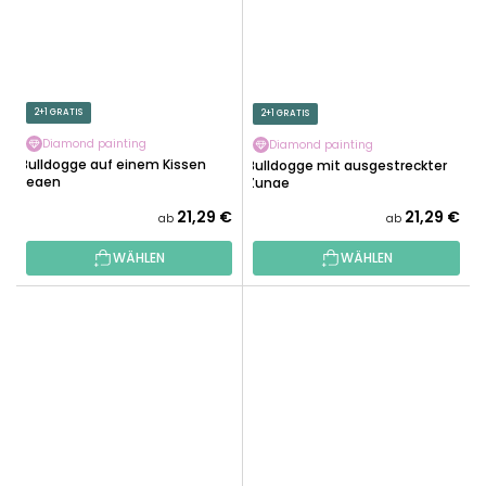
2+1 GRATIS
2+1 GRATIS
Diamond painting
Diamond painting
Bulldogge auf einem Kissen
Bulldogge mit ausgestreckter
liegen
Zunge
21,29 €
21,29 €
ab
ab
WÄHLEN
WÄHLEN