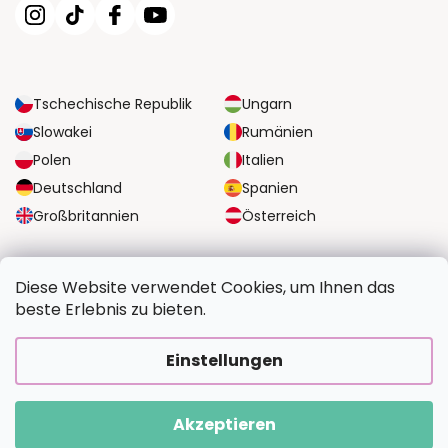
Tschechische Republik
Ungarn
Slowakei
Rumänien
Polen
Italien
Deutschland
Spanien
Großbritannien
Österreich
ZUVERLÄSSIGE TRANSPORTMÖGLICHKEITEN
Diese Website verwendet Cookies, um Ihnen das
beste Erlebnis zu bieten.
SICHERE ZAHLUNGSOPTIONEN
Einstellungen
Akzeptieren
Copyright 2026
BildvomFoto.at
. Alle Rechte vorbehalten.