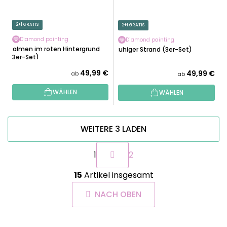
2+1 GRATIS
2+1 GRATIS
Diamond painting
Diamond painting
Palmen im roten Hintergrund
Ruhiger Strand (3er-Set)
(3er-Set)
49,99 €
49,99 €
ab
ab
WÄHLEN
WÄHLEN
WEITERE 3 LADEN
P
1
2
a
g
S
i
15
Artikel insgesamt
t
n
e
i
NACH OBEN
u
e
e
r
r
u