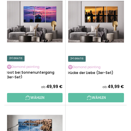
I
K
S
T
T
S
E
O
D
R
E
T
R
I
P
E
R
2+1 GRATIS
2+1 GRATIS
R
O
U
Diamond painting
Diamond painting
D
Boot bei Sonnenuntergang
Brücke der Liebe (3er-Set)
N
(3er-Set)
U
G
K
49,99 €
49,99 €
ab
ab
T
WÄHLEN
WÄHLEN
E