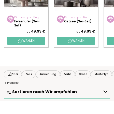
Diamond painting
Diamond painting
Felsenufer (3er-
Ostsee (3er-Set)
Set)
49,99 €
49,99 €
ab
ab
WÄHLEN
WÄHLEN
Filter
Preis
Ausrichtung
Farbe
Größe
Mustertyp
15 Produkte
P
Sortieren nach:
Wir empfehlen
R
O
D
L
U