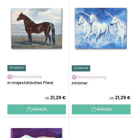
L
U
I
K
S
T
T
S
E
O
D
R
E
T
R
I
P
E
R
2+1 GRATIS
2+1 GRATIS
R
O
U
Diamond painting
Diamond painting
D
Ein majestätisches Pferd
Einhörner
N
U
G
K
21,29 €
21,29 €
ab
ab
T
WÄHLEN
WÄHLEN
E