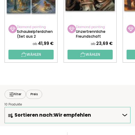
Diamond painting
Diamond painting
Schaukelpferdchen
Unzertrennliche
(Set aus 2
Freundschaft
Leinwänden)
41,99 €
23,69 €
ab
ab
WÄHLEN
WÄHLEN
Filter
Preis
10 Produkte
P
Sortieren nach:
Wir empfehlen
R
O
D