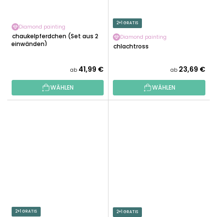
2+1 GRATIS
Diamond painting
Schaukelpferdchen (Set aus 2
Diamond painting
Leinwänden)
Schlachtross
41,99 €
23,69 €
ab
ab
WÄHLEN
WÄHLEN
2+1 GRATIS
2+1 GRATIS