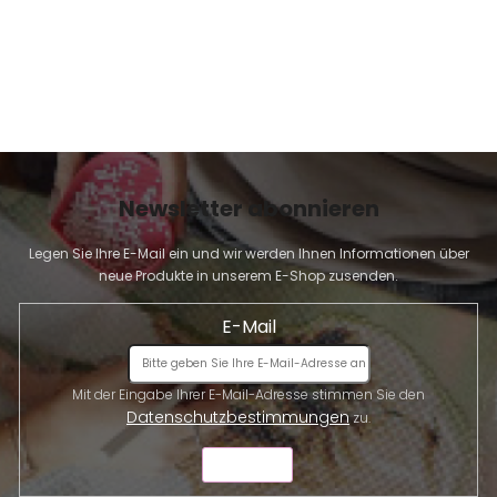
t
e
d
e
r
L
i
s
t
Newsletter abonnieren
e
Legen Sie Ihre E-Mail ein und wir werden Ihnen Informationen über
neue Produkte in unserem E-Shop zusenden.
E-Mail
Mit der Eingabe Ihrer E-Mail-Adresse stimmen Sie den
Datenschutzbestimmungen
zu.
SENDEN