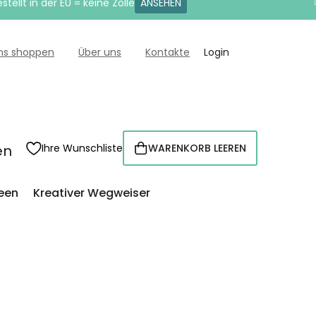
tellt in der EU = keine Zölle
ANSEHEN
uns shoppen
Über uns
Kontakte
Login
en
Ihre Wunschliste
WARENKORB LEEREN
WARENKORB
een
Kreativer Wegweiser