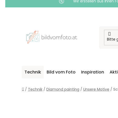
Wir erstellen aus Ihren F
Zum
Inhalt
springen
Technik
Bild vom Foto
Inspiration
Akt
Startseite
/
Technik
/
Diamond painting
/
Unsere Motive
/
Sc
S
E