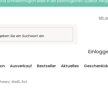
otos schnellstmöglich Bilder in der bestmöglichen Qualität. Herges
Mit 
Einlogg
ion
Ausverkauf
Bestseller
Aktuelles
Geschenkid
hwarz, Weiß, Rot