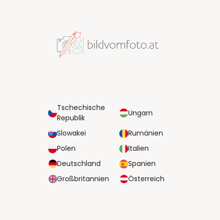
Tschechische
Ungarn
Republik
Slowakei
Rumänien
Polen
Italien
Deutschland
Spanien
Großbritannien
Österreich