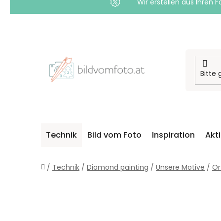
Wir erstellen aus Ihren F
Zum
Inhalt
springen
Technik
Bild vom Foto
Inspiration
Akt
Startseite
/
Technik
/
Diamond painting
/
Unsere Motive
/
Or
S
E