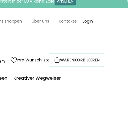
tellt in der EU = keine Zölle
ANSEHEN
uns shoppen
Über uns
Kontakte
Login
en
Ihre Wunschliste
WARENKORB LEEREN
WARENKORB
een
Kreativer Wegweiser