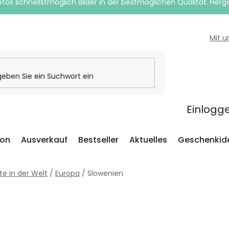
otos schnellstmöglich Bilder in der bestmöglichen Qualität. Herges
Mit 
Einlogg
ion
Ausverkauf
Bestseller
Aktuelles
Geschenkid
te in der Welt
/
Europa
/
Slowenien