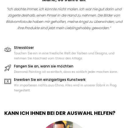
“Ich dachte immer, ich könnte nicht malen. Ich war nie gut darin und
zögerte deshalb, einen Pinsel in die Hand zu nehmen. Die Bilder von
Bildvomfoto.de haben mir geholfen, meine Angst zu überwinden, und
ihre Produkte sind jetzt mein Lieblingshobby geworden.”
Stresslöser
Tauchen Sie ein in eine friedliche Welt der Farben und Designs, und
nehmen Sie Abschied vom Stress des Alltags.
Fangen Sie an, wann sie möchten
Diamond Painting ist so einfach, dass es wirklich jeder machen kann.
Erwerben Sie ein einzigartiges Kunstwerk
Wir importieren nichts aus China. Alles wird in unserer Fabrik in Prag
hergestellt.
KANN ICH IHNEN BEI DER AUSWAHL HELFEN?