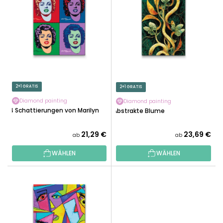
S
T
T
S
E
O
D
R
E
T
R
I
P
E
R
2+1 GRATIS
2+1 GRATIS
R
O
U
Diamond painting
Diamond painting
D
4 Schattierungen von Marilyn
Abstrakte Blume
N
U
G
K
21,29 €
23,69 €
ab
ab
T
WÄHLEN
WÄHLEN
E