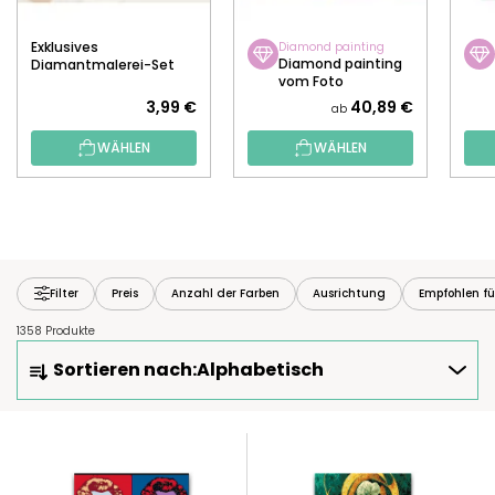
Exklusives
Diamond painting
Diamond painting
Diamantmalerei-Set
vom Foto
3,99 €
40,89 €
ab
WÄHLEN
WÄHLEN
Filter
Preis
Anzahl der Farben
Ausrichtung
Empfohlen fü
1358 Produkte
P
Sortieren nach:
Alphabetisch
R
O
D
L
U
I
K