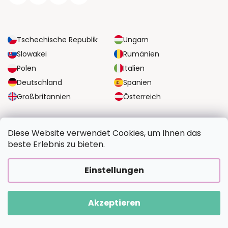
Tschechische Republik
Ungarn
Slowakei
Rumänien
Polen
Italien
Deutschland
Spanien
Großbritannien
Österreich
ZUVERLÄSSIGE TRANSPORTMÖGLICHKEITEN
Diese Website verwendet Cookies, um Ihnen das
beste Erlebnis zu bieten.
SICHERE ZAHLUNGSOPTIONEN
Einstellungen
Akzeptieren
Copyright 2026
BildvomFoto.at
. Alle Rechte vorbehalten.
Erstellt von Shoptet Premium
|
Upravilo
FV STUDIO