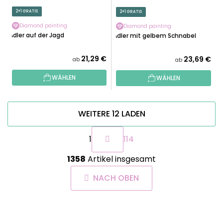
2+1 GRATIS
2+1 GRATIS
Diamond painting
Diamond painting
Adler auf der Jagd
Adler mit gelbem Schnabel
21,29 €
23,69 €
ab
ab
WÄHLEN
WÄHLEN
WEITERE 12 LADEN
P
1
114
a
g
S
i
1358
Artikel insgesamt
t
n
e
i
NACH OBEN
u
e
e
r
r
u
F
e
n