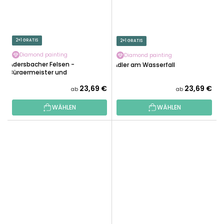
2+1 GRATIS
2+1 GRATIS
Diamond painting
Diamond painting
Adersbacher Felsen -
Adler am Wasserfall
Bürgermeister und
Bürgermeisterin
23,69 €
23,69 €
ab
ab
WÄHLEN
WÄHLEN