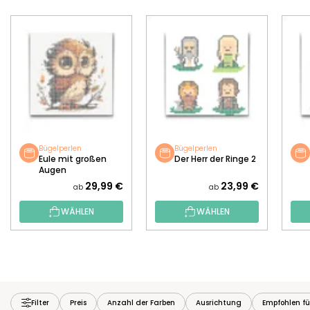
Bügelperlen
Bügelperlen
Eule mit großen
Der Herr der Ringe 2
Augen
29,99 €
23,99 €
ab
ab
WÄHLEN
WÄHLEN
Filter
Preis
Anzahl der Farben
Ausrichtung
Empfohlen fü