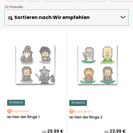
20 Produkte
P
Sortieren nach:
Wir empfehlen
R
O
D
L
U
I
K
S
T
T
S
E
O
D
R
E
T
R
I
P
E
R
2+1 GRATIS
2+1 GRATIS
R
O
U
Bügelperlen
Bügelperlen
D
Der Herr der Ringe 1
Der Herr der Ringe 2
N
U
G
K
29,99 €
23,99 €
ab
ab