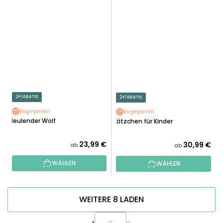
2+1 GRATIS
2+1 GRATIS
Bügelperlen
Bügelperlen
Heulender Wolf
Kätzchen für Kinder
23,99 €
30,99 €
ab
ab
WÄHLEN
WÄHLEN
WEITERE 8 LADEN
P