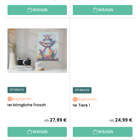
T
WÄHLEN
WÄHLEN
E
2+1 GRATIS
2+1 GRATIS
Bügelperlen
Bügelperlen
Der königliche Frosch
Die Tiere 1
27,99 €
24,99 €
ab
ab
WÄHLEN
WÄHLEN