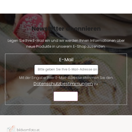
t
e
Newsletter abonnieren
Legen Sie Ihre E-Mail ein und wir werden Ihnen Informationen über
neue Produkte in unserem E-Shop zusenden.
E-Mail
Mit der Eingabe Ihrer E-Mail-Adresse stimmen Sie den
Datenschutzbestimmungen
zu.
SENDEN