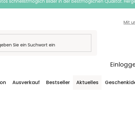
otos schnellstmöglich Bilder in der bestmöglichen Qualität. Herges
Mit 
Einlogg
ion
Ausverkauf
Bestseller
Aktuelles
Geschenkid