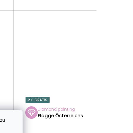
U
N
G
2+1 GRATIS
Diamond painting
Flagge Österreichs
 zu