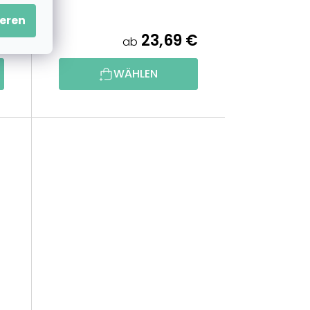
eren
€
23,69 €
ab
WÄHLEN