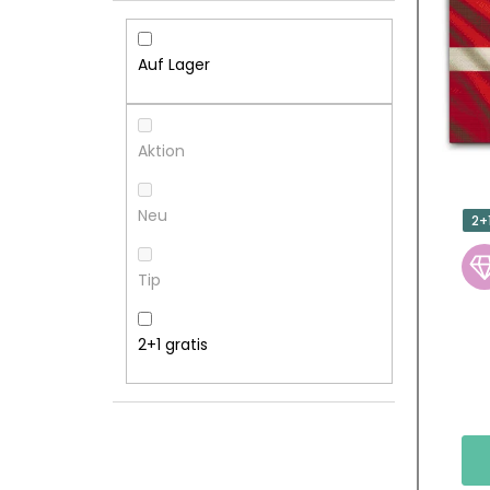
I
S
T
T
Auf Lager
E
E
N
D
Aktion
L
E
Neu
2+
E
R
Tip
I
P
S
R
2+1 gratis
T
O
E
D