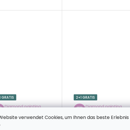
1 GRATIS
2+1 GRATIS
Diamond painting
Diamond painting
Flagge Italiens
Flagge Kroatiens
Website verwendet Cookies, um Ihnen das beste Erlebnis
.