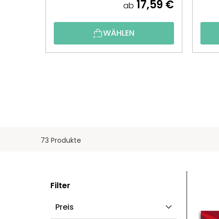
17,59 €
ab
WÄHLEN
73 Produkte
S
L
Filter
E
I
Preis