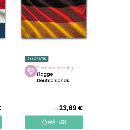
U
K
T
S
O
2+1 GRATIS
R
Diamond painting
Flagge
T
Deutschlands
I
E
€
23,69 €
ab
R
WÄHLEN