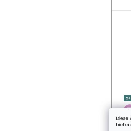
U
K
T
E
2+
Diese 
bieten