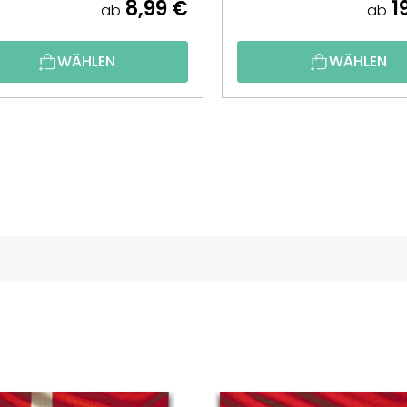
8,99 €
1
ab
ab
WÄHLEN
WÄHLEN