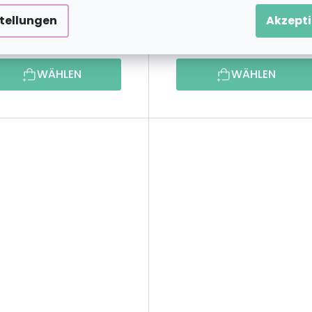
stellungen
Akzepti
23,69 €
23,69 
ab
ab
WÄHLEN
WÄHLEN