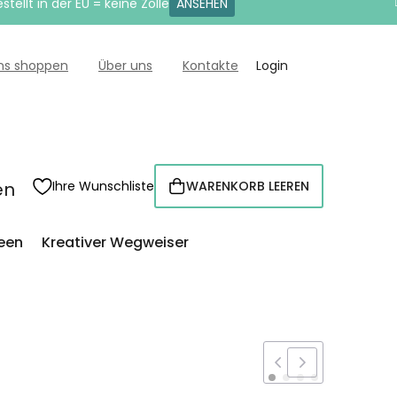
tellt in der EU = keine Zölle
ANSEHEN
uns shoppen
Über uns
Kontakte
Login
en
Ihre Wunschliste
WARENKORB LEEREN
WARENKORB
een
Kreativer Wegweiser