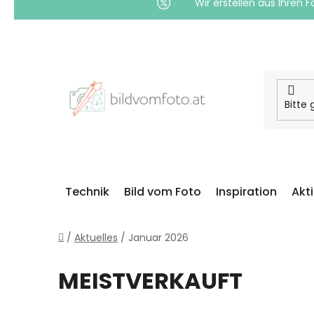
Wir erstellen aus Ihren F
Zum
Inhalt
springen
Technik
Bild vom Foto
Inspiration
Akt
Startseite
/
Aktuelles
/
Januar 2026
MEISTVERKAUFT