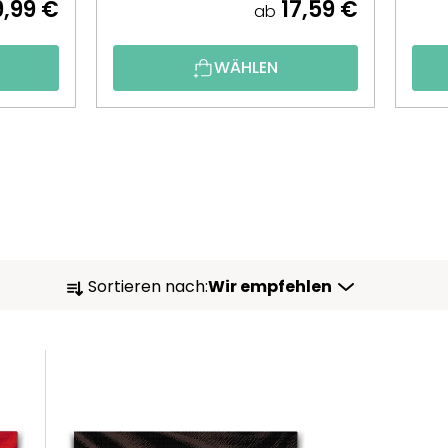
9,99 €
17,59 €
ab
WÄHLEN
P
Sortieren nach:
Wir empfehlen
R
O
D