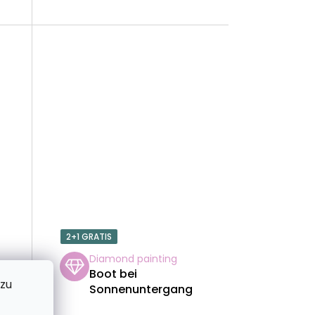
U
N
G
2+1 GRATIS
Diamond painting
Boot bei
 zu
Sonnenuntergang