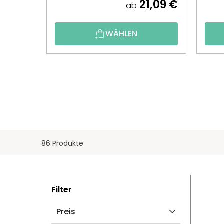
21,09 €
ab
WÄHLEN
86 Produkte
S
L
Filter
E
I
Preis