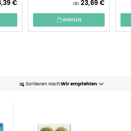
,39 €
23,69 €
ab
WÄHLEN
P
Sortieren nach:
Wir empfehlen
R
O
D