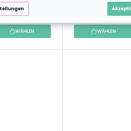
stellungen
Akzepti
23,69 €
23,69 
ab
ab
WÄHLEN
WÄHLEN