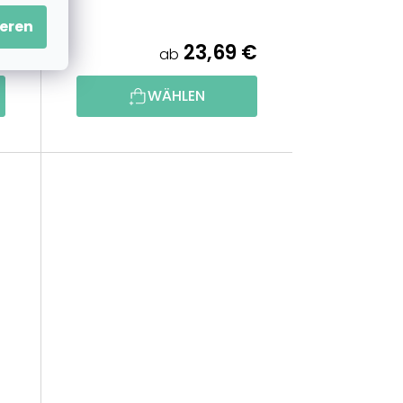
eren
€
23,69 €
ab
WÄHLEN