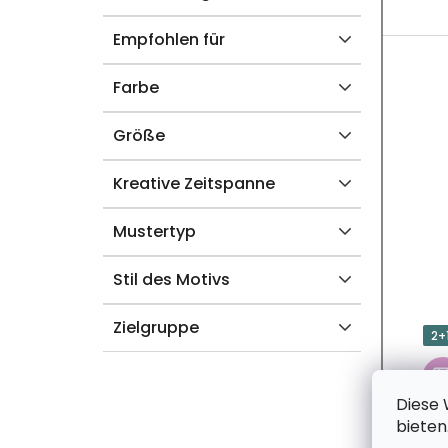
U
K
Empfohlen für
T
Farbe
E
Größe
Kreative Zeitspanne
Mustertyp
Stil des Motivs
Zielgruppe
2+
Diese 
bieten