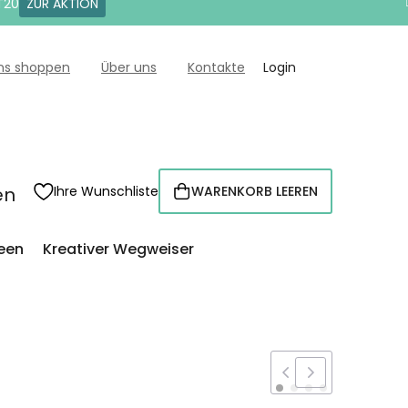
T20
ZUR AKTION
uns shoppen
Über uns
Kontakte
Login
en
Ihre Wunschliste
WARENKORB LEEREN
WARENKORB
een
Kreativer Wegweiser