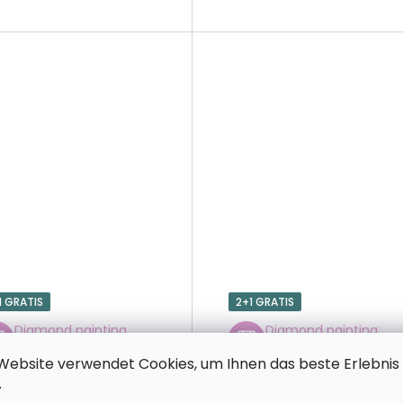
1 GRATIS
2+1 GRATIS
Diamond painting
Diamond painting
Blühende Rose
Blumenstrauß in
Website verwendet Cookies, um Ihnen das beste Erlebnis
Blautönen
.