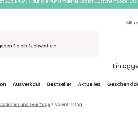
zt 20% RABATT auf alle Punktmalerei-Bilder! Gutscheincode: DO
Mit 
Einlogg
ion
Ausverkauf
Bestseller
Aktuelles
Geschenkid
aditionen und Feiertage
/
Valentinstag