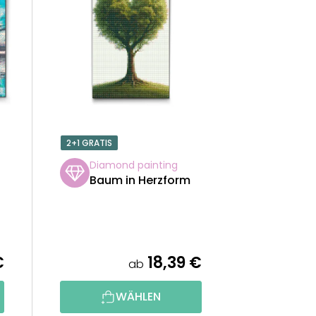
U
K
T
S
O
2+1 GRATIS
R
Diamond painting
Baum in Herzform
T
I
E
€
18,39 €
ab
R
WÄHLEN