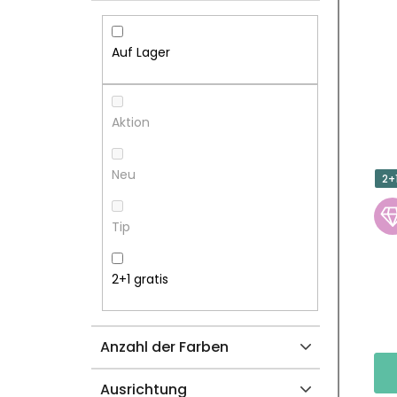
I
S
T
T
Auf Lager
E
E
N
D
Aktion
L
E
Neu
2+
E
R
Tip
I
P
S
R
2+1 gratis
T
O
Anzahl der Farben
E
D
Ausrichtung