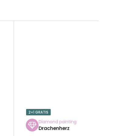
2+1 GRATIS
Diamond painting
n
Drachenherz