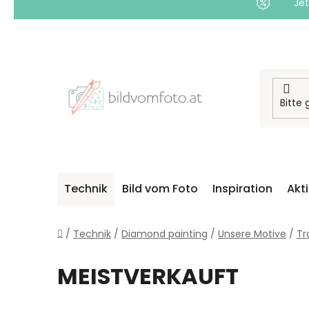
Jet
Zum
Inhalt
springen
Technik
Bild vom Foto
Inspiration
Akt
Startseite
/
Technik
/
Diamond painting
/
Unsere Motive
/
Tr
MEISTVERKAUFT