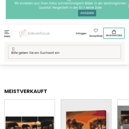
Zum
Wir erstellen aus Ihren Fotos schnellstmöglich Bilder in der bestmöglichen
Qualität. Hergestellt in der EU = keine Zölle
Inhalt
ANSEHEN
springen
Einloggen
WARENKORB
Wunschliste
Menü
Startseite
/
Technik
/
Malen nach Zahlen
/
Motive
/
Orte in der Welt
/
Afrika
MEISTVERKAUFT