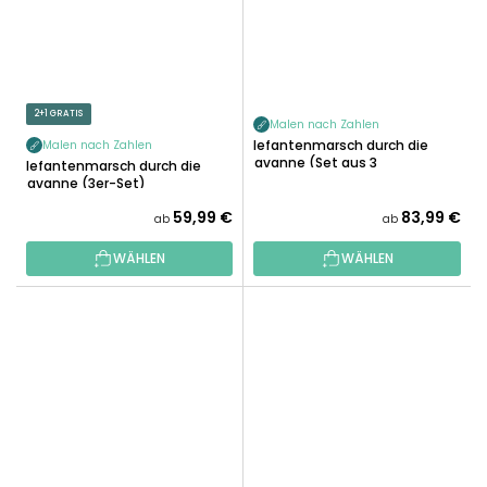
2+1 GRATIS
Malen nach Zahlen
Elefantenmarsch durch die
Malen nach Zahlen
Savanne (Set aus 3
Elefantenmarsch durch die
Leinwänden)
Savanne (3er-Set)
59,99 €
83,99 €
ab
ab
WÄHLEN
WÄHLEN