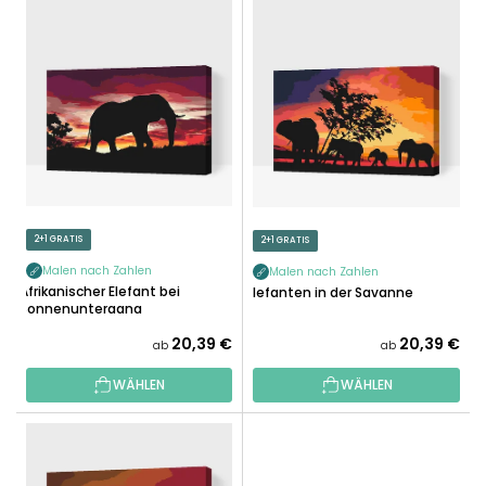
L
U
I
K
S
T
T
S
E
O
D
R
E
T
R
I
P
E
R
2+1 GRATIS
2+1 GRATIS
R
O
U
Malen nach Zahlen
Malen nach Zahlen
D
Afrikanischer Elefant bei
Elefanten in der Savanne
N
Sonnenuntergang
U
G
K
20,39 €
20,39 €
ab
ab
T
WÄHLEN
WÄHLEN
E