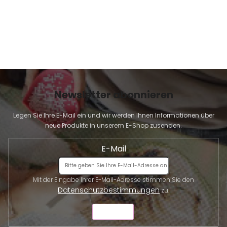
t
e
d
e
r
L
i
s
t
Newsletter abonnieren
e
Legen Sie Ihre E-Mail ein und wir werden Ihnen Informationen über
neue Produkte in unserem E-Shop zusenden.
E-Mail
Mit der Eingabe Ihrer E-Mail-Adresse stimmen Sie den
Datenschutzbestimmungen
zu.
SENDEN