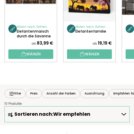
Malen nach Zahlen
Malen nach Zahlen
Elefantenmarsch
Elefantenfamilie
durch die Savanne
(Set aus 3
83,99 €
19,19 €
ab
ab
Leinwänden)
WÄHLEN
WÄHLEN
Filter
Preis
Anzahl der Farben
Ausrichtung
Empfohlen fü
10 Produkte
P
Sortieren nach:
Wir empfehlen
R
O
D