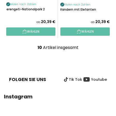
Malen nach Zahlen
Malen nach Zahlen
Serengeti-Nationalpark 2
Wandern mit Elefanten
20,39 €
20,39 €
ab
ab
WÄHLEN
WÄHLEN
10
Artikel insgesamt
S
t
e
F
u
U
e
SS
r
FOLGEN SIE UNS
Tik Tok
Youtube
Z
e
E
l
I
e
Instagram
L
m
E
e
n