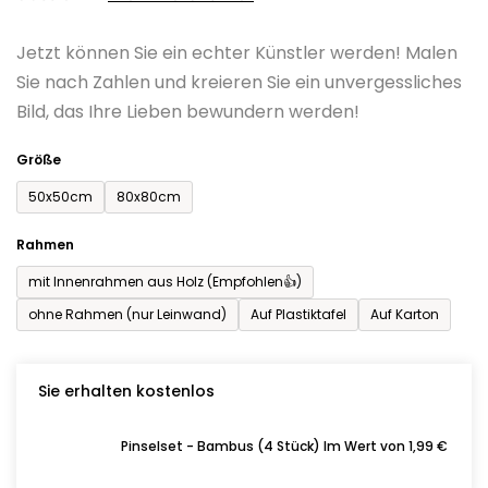
0,0
Jetzt können Sie ein echter Künstler werden! Malen
von
Sie nach Zahlen und kreieren Sie ein unvergessliches
5
Bild, das Ihre Lieben bewundern werden!
Sternen.
Größe
50x50cm
80x80cm
Rahmen
mit Innenrahmen aus Holz (Empfohlen👍)
ohne Rahmen (nur Leinwand)
Auf Plastiktafel
Auf Karton
Sie erhalten kostenlos
Pinselset - Bambus (4 Stück) Im Wert von 1,99 €