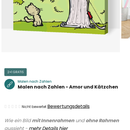
2+1 GRATIS
Malen nach Zahlen
Malen nach Zahlen - Amor und Kätzchen
Die
Bewertungsdetails
Nicht bewertet
durchschnittliche
Wie ein Bild
mit Innenrahmen
und
ohne Rahmen
Produktbewertung
aussieht -
mehr Details hier
ist