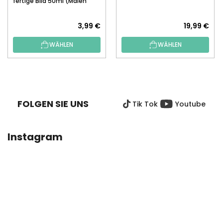
fertige Bild 50ml (Malen
nach Zahlen)
3,99 €
19,99 €
WÄHLEN
WÄHLEN
F
U
SS
FOLGEN SIE UNS
Tik Tok
Youtube
Z
E
I
Instagram
L
E