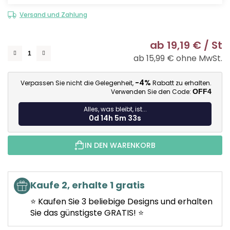
Versand und Zahlung
ab
19,19 €
/ St
ab
15,99 €
ohne MwSt.
Ve
-4%
Verpassen Sie nicht die Gelegenheit,
Rabatt zu erhalten.
Verwenden Sie den Code:
OFF4
Alles, was bleibt, ist...
0d 14h 5m 32s
IN DEN WARENKORB
Kaufe 2, erhalte 1 gratis
⭐ Kaufen Sie 3 beliebige Designs und erhalten
Sie das günstigste GRATIS! ⭐