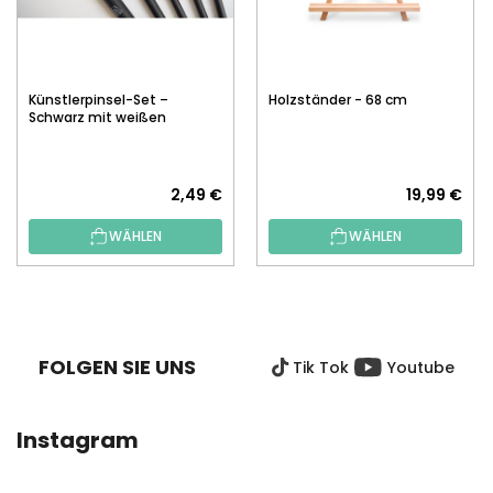
Künstlerpinsel-Set –
Holzständer - 68 cm
Schwarz mit weißen
Borsten, 5 Stk.
2,49 €
19,99 €
WÄHLEN
WÄHLEN
F
U
SS
FOLGEN SIE UNS
Tik Tok
Youtube
Z
E
I
Instagram
L
E