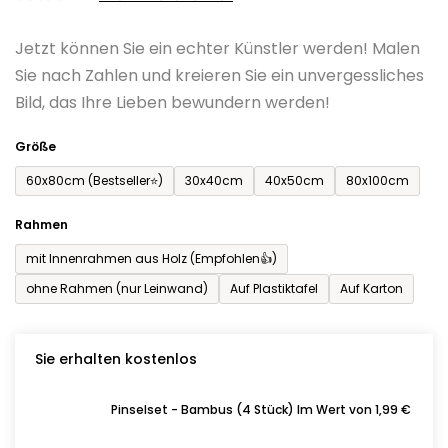
0,0
Jetzt können Sie ein echter Künstler werden! Malen
von
Sie nach Zahlen und kreieren Sie ein unvergessliches
5
Bild, das Ihre Lieben bewundern werden!
Sternen.
Größe
60x80cm (Bestseller⭐)
30x40cm
40x50cm
80x100cm
Rahmen
mit Innenrahmen aus Holz (Empfohlen👍)
ohne Rahmen (nur Leinwand)
Auf Plastiktafel
Auf Karton
Sie erhalten kostenlos
Pinselset - Bambus (4 Stück) Im Wert von 1,99 €