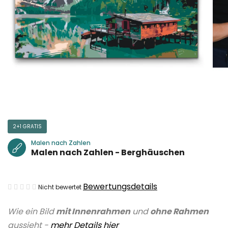
2+1 GRATIS
Malen nach Zahlen
Malen nach Zahlen - Berghäuschen
Die
Bewertungsdetails
Nicht bewertet
durchschnittliche
Wie ein Bild
mit Innenrahmen
und
ohne Rahmen
Produktbewertung
aussieht -
mehr Details hier
ist