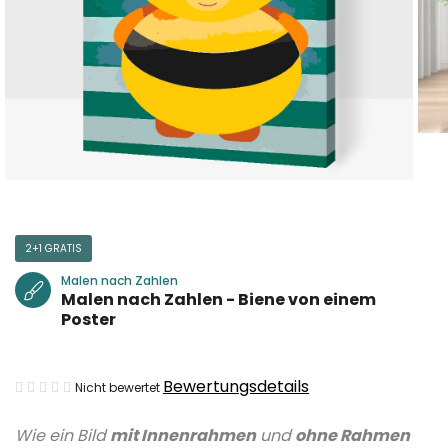
2+1 GRATIS
Malen nach Zahlen
Malen nach Zahlen - Biene von einem
Poster
Die
Bewertungsdetails
Nicht bewertet
durchschnittliche
Wie ein Bild
mit Innenrahmen
und
ohne Rahmen
Produktbewertung