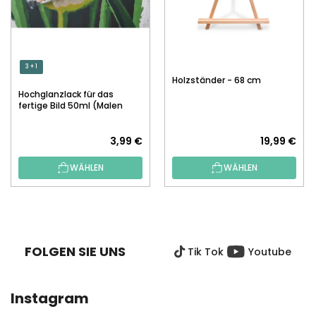
3 + 1
Holzständer - 68 cm
Hochglanzlack für das
fertige Bild 50ml (Malen
nach Zahlen)
3,99 €
19,99 €
WÄHLEN
WÄHLEN
F
U
SS
FOLGEN SIE UNS
Tik Tok
Youtube
Z
E
I
Instagram
L