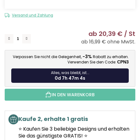
Versand und Zahlung
ab
20,39 €
/ St
ab
16,99 €
ohne MwSt.
Ve
-3%
Verpassen Sie nicht die Gelegenheit,
Rabatt zu erhalten.
Verwenden Sie den Code:
CPN3
Alles, was bleibt, ist...
0d 7h 47m 4s
IN DEN WARENKORB
Kaufe 2, erhalte 1 gratis
⭐ Kaufen Sie 3 beliebige Designs und erhalten
Sie das günstigste GRATIS! ⭐