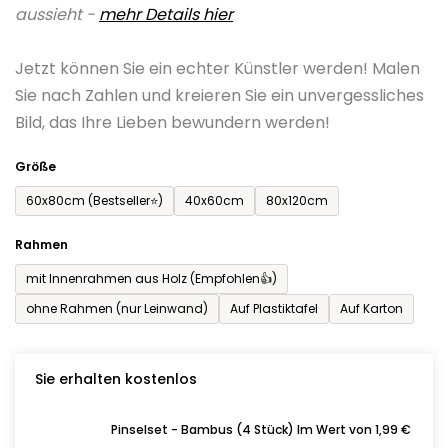
aussieht -
mehr Details hier
ist
0,0
Jetzt können Sie ein echter Künstler werden! Malen
von
Sie nach Zahlen und kreieren Sie ein unvergessliches
5
Bild, das Ihre Lieben bewundern werden!
Sternen.
Größe
60x80cm (Bestseller⭐)
40x60cm
80x120cm
Rahmen
mit Innenrahmen aus Holz (Empfohlen👍)
ohne Rahmen (nur Leinwand)
Auf Plastiktafel
Auf Karton
Sie erhalten kostenlos
Pinselset - Bambus (4 Stück) Im Wert von 1,99 €