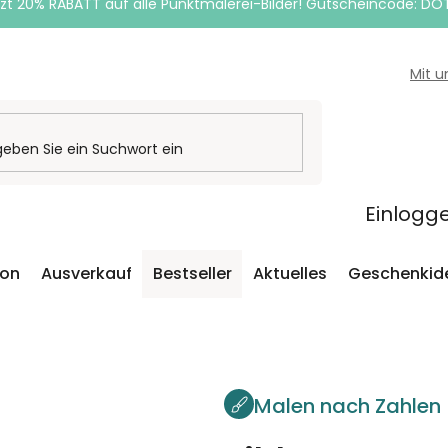
zt 20% RABATT auf alle Punktmalerei-Bilder! Gutscheincode: DO
Mit 
Einlogg
ion
Ausverkauf
Bestseller
Aktuelles
Geschenkid
Malen nach Zahlen