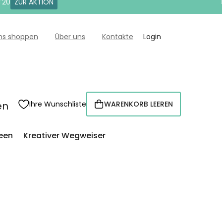
T20
ZUR AKTION
uns shoppen
Über uns
Kontakte
Login
en
Ihre Wunschliste
WARENKORB LEEREN
WARENKORB
een
Kreativer Wegweiser