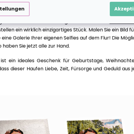
stellungen
Akzepti
 zu wählen? Erstellen wir also ein Kunstwerk, das nur Ihne
sfoto und wir stellen Ihre eigene Karte für das
Ausmalen
tellen ein wirklich einzigartiges Stück. Malen Sie ein Bild f
 eine Galerie Ihrer eigenen Selfies auf dem Flur! Die Mög
haben Sie jetzt alle zur Hand.
t ein ideales Geschenk für Geburtstage, Weihnachte
dass dieser Haufen Liebe, Zeit, Fürsorge und Geduld aus 