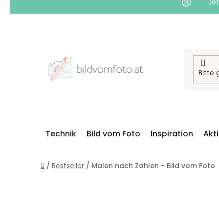
Jet
Zum
Inhalt
springen
Technik
Bild vom Foto
Inspiration
Akt
Startseite
/
Bestseller
/
Malen nach Zahlen - Bild vom Foto