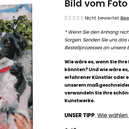
Bild vom Foto
Die
Nicht bewertet
Bew
durchschnittliche
* Wenn Sie den Anhang nich
Produktbewertung
Sorgen. Senden Sie uns das 
ist
Bestellprozesses an unsere 
0,0
von
Wie wäre es, wenn Sie Ihre
5
könnten? Und wie wäre es, s
Sternen.
erfahrener Künstler oder 
unserem maßgeschneidert
verwandeln Sie Ihre schö
Kunstwerke.
UNSER TIPP
:
Wie wählen 