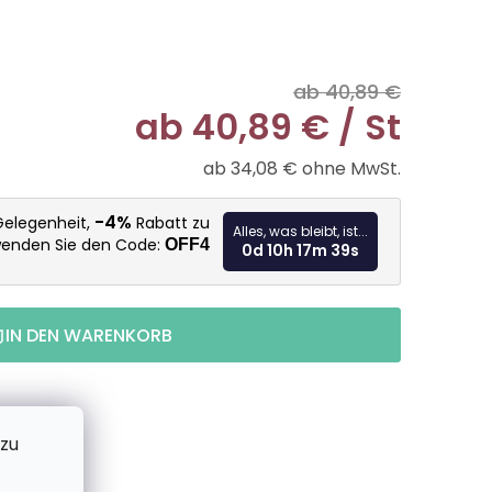
ab 40,89 €
ab
40,89 €
/ St
ab
34,08 €
ohne MwSt.
Verkaufspr
-4%
Gelegenheit,
Rabatt zu
Alles, was bleibt, ist...
wenden Sie den Code:
OFF4
0d 10h 17m 38s
IN DEN WARENKORB
 zu