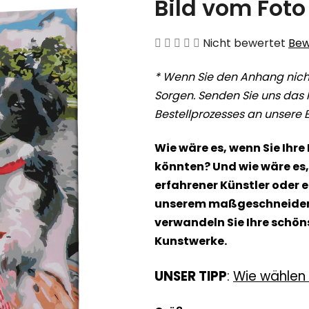
Bild vom Foto
Die
Nicht bewertet
Bew
durchschnittliche
* Wenn Sie den Anhang nich
Produktbewertung
Sorgen. Senden Sie uns das 
ist
Bestellprozesses an unsere 
0,0
von
Wie wäre es, wenn Sie Ihre
5
könnten? Und wie wäre es, s
Sternen.
erfahrener Künstler oder 
unserem maßgeschneidert
verwandeln Sie Ihre schö
Kunstwerke.
UNSER TIPP
:
Wie wählen 