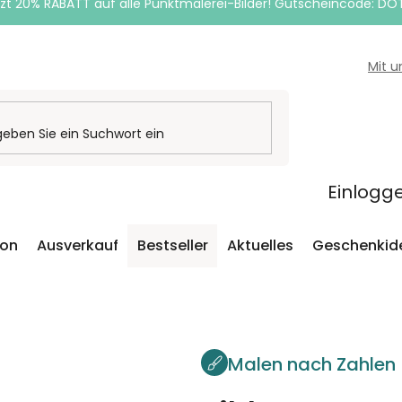
zt 20% RABATT auf alle Punktmalerei-Bilder! Gutscheincode: DO
Mit 
Einlogg
ion
Ausverkauf
Bestseller
Aktuelles
Geschenkid
Malen nach Zahlen