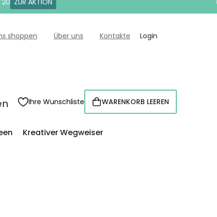
T20
ZUR AKTION
uns shoppen
Über uns
Kontakte
Login
en
Ihre Wunschliste
WARENKORB LEEREN
WARENKORB
een
Kreativer Wegweiser