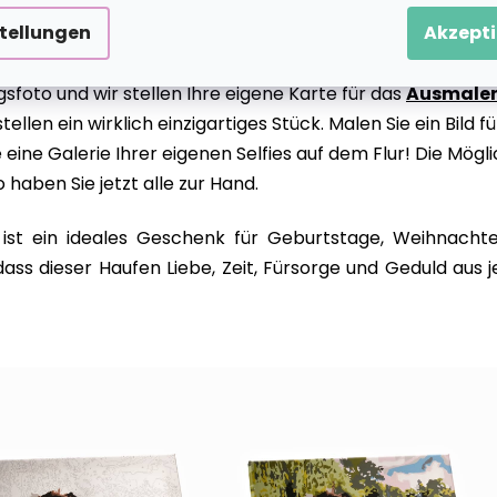
stellungen
Akzepti
 zu wählen? Erstellen wir also ein Kunstwerk, das nur Ihne
sfoto und wir stellen Ihre eigene Karte für das
Ausmalen
tellen ein wirklich einzigartiges Stück. Malen Sie ein Bild f
 eine Galerie Ihrer eigenen Selfies auf dem Flur! Die Mög
haben Sie jetzt alle zur Hand.
t ein ideales Geschenk für Geburtstage, Weihnachte
dass dieser Haufen Liebe, Zeit, Fürsorge und Geduld aus 