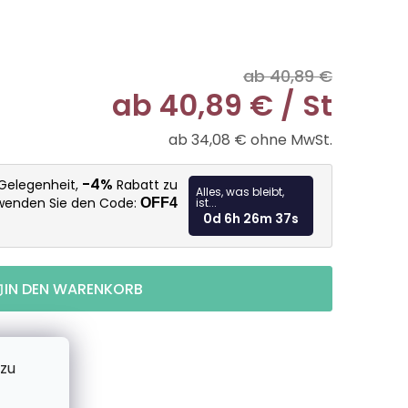
ab 40,89 €
ab
40,89 €
/ St
ab
34,08 €
ohne MwSt.
Verkaufspr
-4%
 Gelegenheit,
Rabatt zu
Alles, was bleibt,
rwenden Sie den Code:
OFF4
ist...
0d 6h 26m 36s
IN DEN WARENKORB
 zu