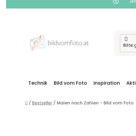
Jet
Zum
Inhalt
springen
Technik
Bild vom Foto
Inspiration
Akt
Startseite
/
Bestseller
/
Malen nach Zahlen - Bild vom Foto