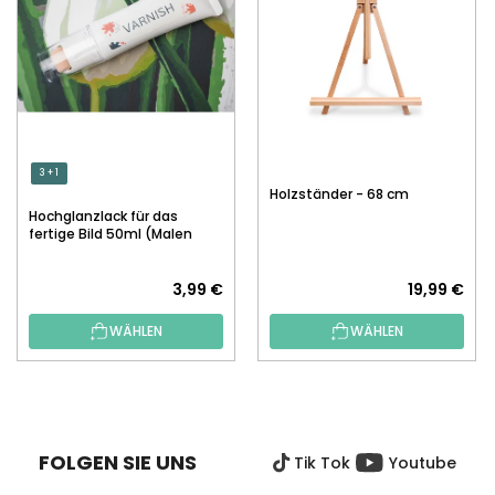
3 + 1
Holzständer - 68 cm
Hochglanzlack für das
fertige Bild 50ml (Malen
nach Zahlen)
3,99 €
19,99 €
WÄHLEN
WÄHLEN
F
U
SS
FOLGEN SIE UNS
Tik Tok
Youtube
Z