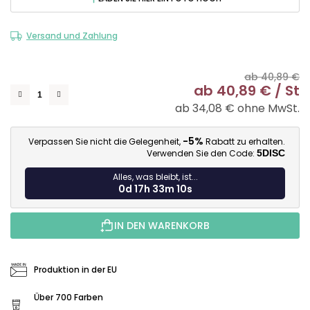
Versand und Zahlung
ab 40,89 €
ab
40,89 €
/ St
ab
34,08 €
ohne MwSt.
Ve
-5%
Verpassen Sie nicht die Gelegenheit,
Rabatt zu erhalten.
Verwenden Sie den Code:
5DISC
Alles, was bleibt, ist...
0d 17h 33m 8s
IN DEN WARENKORB
Produktion in der EU
Über 700 Farben