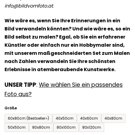
info@bildvomfoto.at
.
5
Sternen.
Wie wäre es, wenn Sie Ihre Erinnerungen in ein
Bild verwandeln könnten? Und wie wäre es, so ein
Bild selbst zu malen? Egal, ob Sie ein erfahrener
Künstler oder einfach nur ein Hobbymaler sind,
mit unserem maßgeschneiderten Set zum Malen
nach Zahlen verwandeln Sie Ihre schönsten
Erlebnisse in atemberaubende Kunstwerke.
UNSER TIPP
:
Wie wählen Sie ein passendes
Foto aus?
Größe
60x80cm (Bestseller⭐)
40x50cm
40x60cm
40x80cm
50x50cm
80x80cm
80x100cm
80x120cm