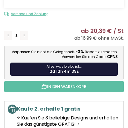
Versand und Zahlung
ab
20,39 €
/ St
ab
16,99 €
ohne MwSt.
Ve
-3%
Verpassen Sie nicht die Gelegenheit,
Rabatt zu erhalten.
Verwenden Sie den Code:
CPN3
Alles, was bleibt, ist...
0d 10h 4m 38s
IN DEN WARENKORB
Kaufe 2, erhalte 1 gratis
⭐ Kaufen Sie 3 beliebige Designs und erhalten
Sie das günstigste GRATIS! ⭐