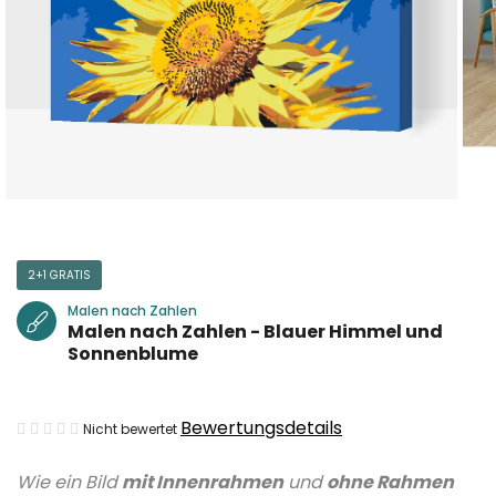
2+1 GRATIS
Malen nach Zahlen
Malen nach Zahlen - Blauer Himmel und
Sonnenblume
Die
Bewertungsdetails
Nicht bewertet
durchschnittliche
Wie ein Bild
mit Innenrahmen
und
ohne Rahmen
Produktbewertung