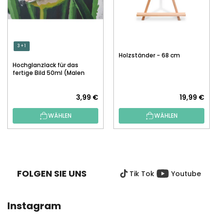
3 + 1
Holzständer - 68 cm
Hochglanzlack für das
fertige Bild 50ml (Malen
nach Zahlen)
3,99 €
19,99 €
WÄHLEN
WÄHLEN
F
U
SS
FOLGEN SIE UNS
Tik Tok
Youtube
Z
E
I
Instagram
L