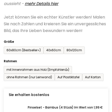
aussieht -
mehr Details hier
ist
0,0
Jetzt können Sie ein echter Künstler werden! Malen
von
Sie nach Zahlen und kreieren Sie ein unvergessliches
5
Bild, das Ihre Lieben bewundern werden!
Sternen.
Größe
60x80cm (Bestseller⭐)
40x60cm
80x120cm
Rahmen
mit Innenrahmen aus Holz (Empfohlen👍)
ohne Rahmen (nur Leinwand)
Auf Plastiktafel
Auf Karton
Sie erhalten kostenlos
Pinselset - Bambus (4 Stück) Im Wert von 1,99 €