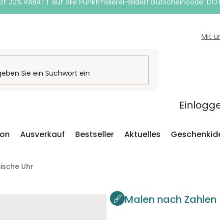
zt 20% RABATT auf alle Punktmalerei-Bilder! Gutscheincode: DO
Mit 
Einlogg
ion
Ausverkauf
Bestseller
Aktuelles
Geschenkid
ische Uhr
Malen nach Zahlen