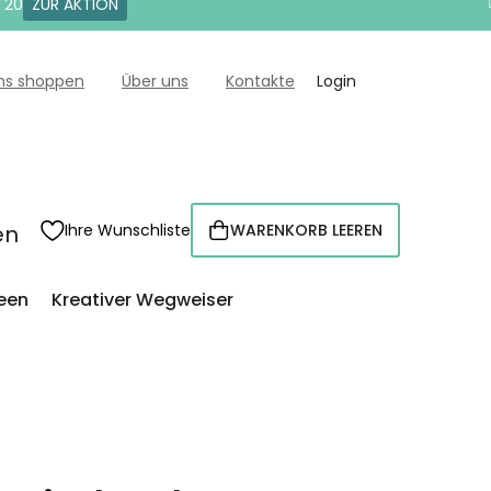
T20
ZUR AKTION
uns shoppen
Über uns
Kontakte
Login
en
Ihre Wunschliste
WARENKORB LEEREN
WARENKORB
een
Kreativer Wegweiser