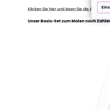
Ein
Klicken Sie hier und lesen Sie die Anleitun
Unser Basis-Set zum Malen nach Zahlen