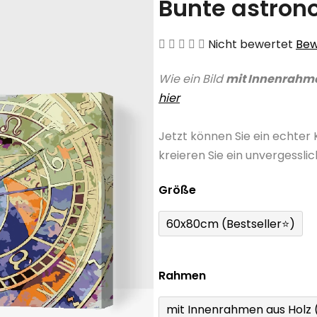
Bunte astron
Die
Nicht bewertet
Bew
durchschnittliche
Wie ein Bild
mit Innenrahm
Produktbewertung
hier
ist
0,0
Jetzt können Sie ein echter
von
kreieren Sie ein unvergessli
5
Sternen.
Größe
60x80cm (Bestseller⭐)
Rahmen
mit Innenrahmen aus Holz