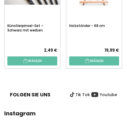
Künstlerpinsel-Set –
Holzständer - 68 cm
Schwarz mit weißen
Borsten, 5 Stk.
2,49 €
19,99 €
WÄHLEN
WÄHLEN
F
U
SS
FOLGEN SIE UNS
Tik Tok
Youtube
Z
E
I
Instagram
L
E