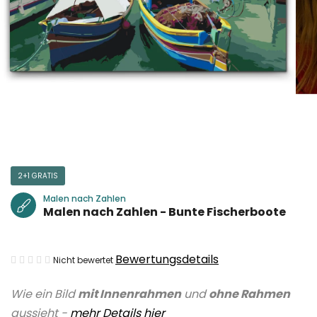
2+1 GRATIS
Malen nach Zahlen
Malen nach Zahlen - Bunte Fischerboote
Die
Bewertungsdetails
Nicht bewertet
durchschnittliche
Wie ein Bild
mit Innenrahmen
und
ohne Rahmen
Produktbewertung
aussieht -
mehr Details hier
ist