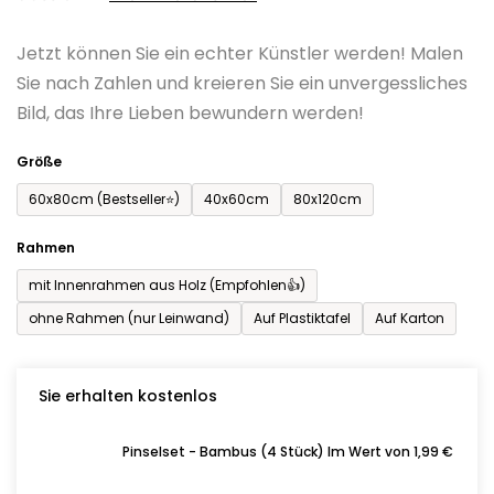
0,0
Jetzt können Sie ein echter Künstler werden! Malen
von
Sie nach Zahlen und kreieren Sie ein unvergessliches
5
Bild, das Ihre Lieben bewundern werden!
Sternen.
Größe
60x80cm (Bestseller⭐)
40x60cm
80x120cm
Rahmen
mit Innenrahmen aus Holz (Empfohlen👍)
ohne Rahmen (nur Leinwand)
Auf Plastiktafel
Auf Karton
Sie erhalten kostenlos
Pinselset - Bambus (4 Stück) Im Wert von 1,99 €