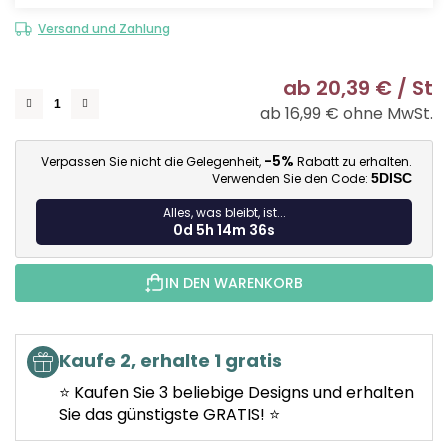
Versand und Zahlung
ab
20,39 €
/ St
ab
16,99 €
ohne MwSt.
Ve
-5%
Verpassen Sie nicht die Gelegenheit,
Rabatt zu erhalten.
Verwenden Sie den Code:
5DISC
Alles, was bleibt, ist...
0d 5h 14m 35s
IN DEN WARENKORB
Kaufe 2, erhalte 1 gratis
⭐ Kaufen Sie 3 beliebige Designs und erhalten
Sie das günstigste GRATIS! ⭐