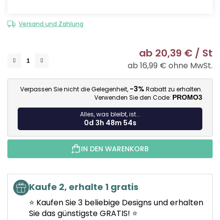
Versand und Zahlung
ab
20,39 €
/ St
ab
16,99 €
ohne MwSt.
Ve
-3%
Verpassen Sie nicht die Gelegenheit,
Rabatt zu erhalten.
Verwenden Sie den Code:
PROMO3
Alles, was bleibt, ist...
0d 3h 48m 54s
IN DEN WARENKORB
Kaufe 2, erhalte 1 gratis
⭐ Kaufen Sie 3 beliebige Designs und erhalten
Sie das günstigste GRATIS! ⭐