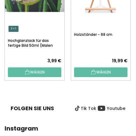
3 + 1
Holzständer - 68 cm
Hochglanzlack für das
fertige Bild 50ml (Malen
nach Zahlen)
3,99 €
19,99 €
WÄHLEN
WÄHLEN
F
U
SS
FOLGEN SIE UNS
Tik Tok
Youtube
Z
E
I
Instagram
L