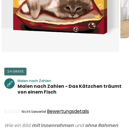
2+1 GRATIS
Malen nach Zahlen
Malen nach Zahlen - Das Kätzchen träumt
von einem Fisch
Die
Bewertungsdetails
Nicht bewertet
durchschnittliche
Wie ein Bild
mit Innenrahmen
und
ohne Rahmen
Produktbewertung