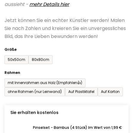
aussieht -
mehr Details hier
ist
0,0
Jetzt können Sie ein echter Künstler werden! Malen
von
Sie nach Zahlen und kreieren Sie ein unvergessliches
5
Bild, das Ihre Lieben bewundern werden!
Sternen.
Größe
50x50cm
80x80cm
Rahmen
mit Innenrahmen aus Holz (Empfohlen👍)
ohne Rahmen (nur Leinwand)
Auf Plastiktafel
Auf Karton
Sie erhalten kostenlos
Pinselset - Bambus (4 Stück) Im Wert von 1,99 €