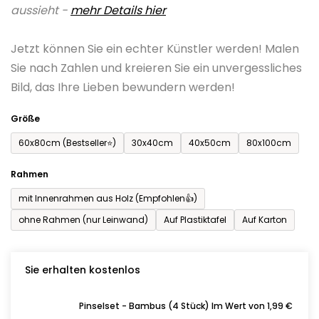
aussieht -
mehr Details hier
ist
0,0
Jetzt können Sie ein echter Künstler werden! Malen
von
Sie nach Zahlen und kreieren Sie ein unvergessliches
5
Bild, das Ihre Lieben bewundern werden!
Sternen.
Größe
60x80cm (Bestseller⭐)
30x40cm
40x50cm
80x100cm
Rahmen
mit Innenrahmen aus Holz (Empfohlen👍)
ohne Rahmen (nur Leinwand)
Auf Plastiktafel
Auf Karton
Sie erhalten kostenlos
Pinselset - Bambus (4 Stück) Im Wert von 1,99 €