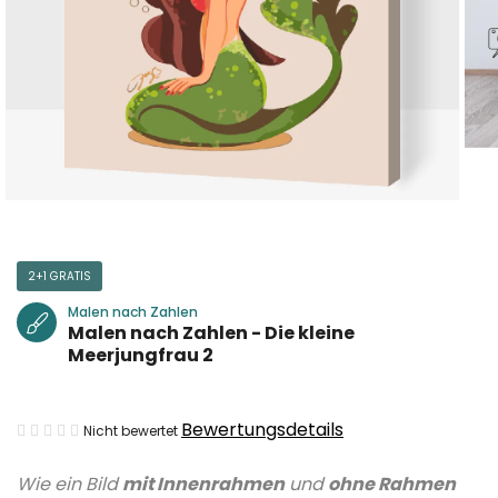
2+1 GRATIS
Malen nach Zahlen
Malen nach Zahlen - Die kleine
Meerjungfrau 2
Die
Bewertungsdetails
Nicht bewertet
durchschnittliche
Wie ein Bild
mit Innenrahmen
und
ohne Rahmen
Produktbewertung