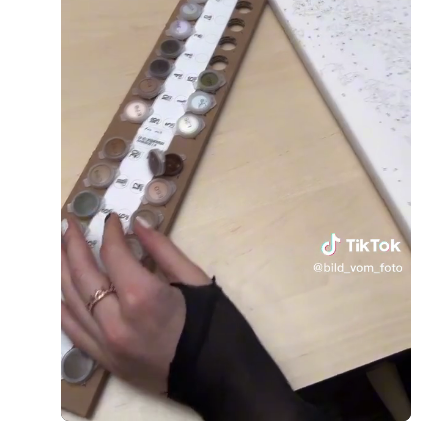
Loaded
:
Unmute
100.00%