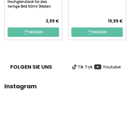
Hochglanzlack für das
fertige Bild 50ml (Malen
nach Zahlen)
3,99 €
19,99 €
WÄHLEN
WÄHLEN
F
U
SS
FOLGEN SIE UNS
Tik Tok
Youtube
Z
E
I
Instagram
L
E