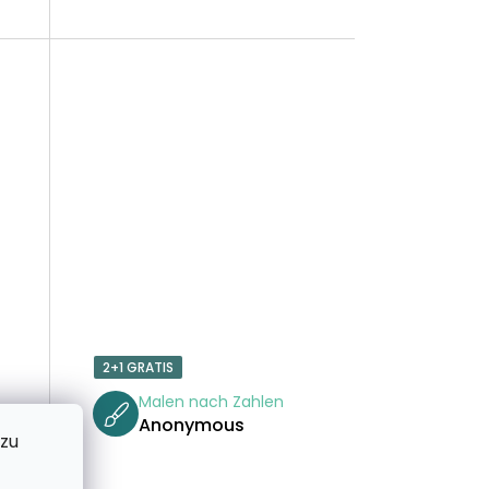
U
N
G
2+1 GRATIS
Malen nach Zahlen
Anonymous
 zu