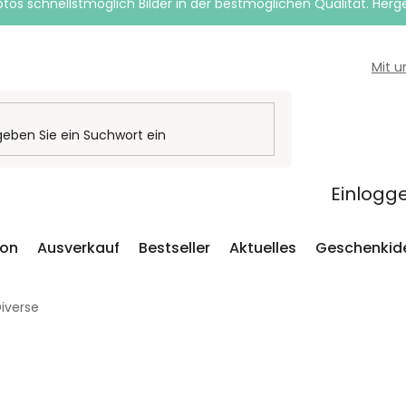
otos schnellstmöglich Bilder in der bestmöglichen Qualität. Herges
Mit 
Einlogg
ion
Ausverkauf
Bestseller
Aktuelles
Geschenkid
iverse