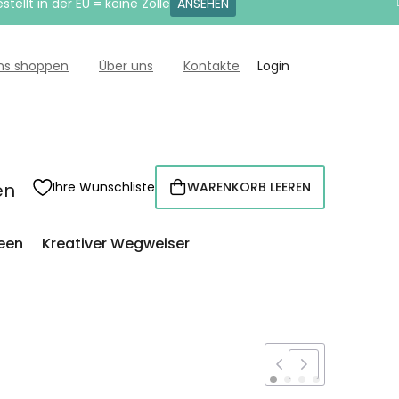
tellt in der EU = keine Zölle
ANSEHEN
uns shoppen
Über uns
Kontakte
Login
en
Ihre Wunschliste
WARENKORB LEEREN
WARENKORB
een
Kreativer Wegweiser