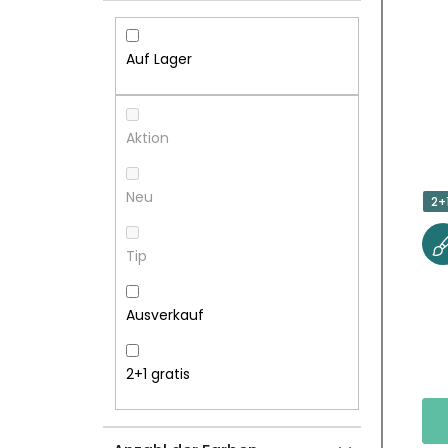
I
S
T
T
Auf Lager
E
E
N
D
Aktion
L
E
Neu
2+
E
R
Tip
I
P
S
R
Ausverkauf
T
O
2+1 gratis
E
D