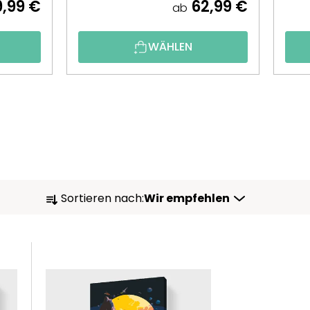
,99 €
62,99 €
ab
WÄHLEN
P
Sortieren nach:
Wir empfehlen
R
O
D