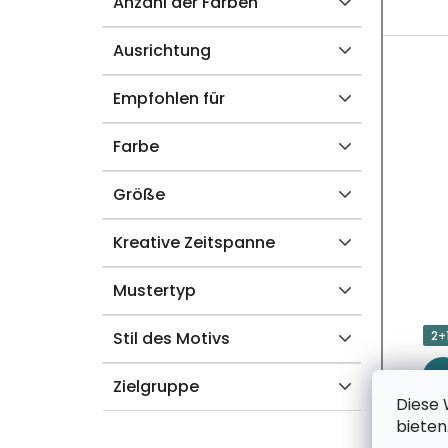
U
Anzahl der Farben
K
Ausrichtung
T
Empfohlen für
E
Farbe
Größe
Kreative Zeitspanne
Mustertyp
Stil des Motivs
2+
Zielgruppe
Diese 
bieten