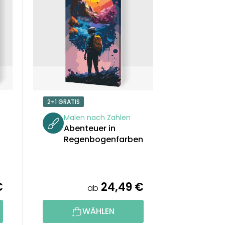
U
K
T
S
O
2+1 GRATIS
R
Malen nach Zahlen
Abenteuer in
T
Regenbogenfarben
I
E
€
24,49 €
ab
R
WÄHLEN