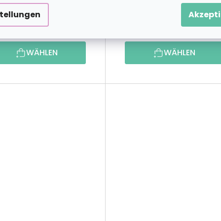
stellungen
Akzepti
16,29 €
19,19 
ab
ab
WÄHLEN
WÄHLEN