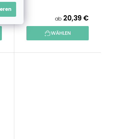
eren
€
20,39 €
ab
WÄHLEN