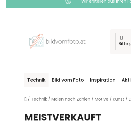
Wir erstellen aus Ihren F
Zum
Inhalt
springen
Technik
Bild vom Foto
Inspiration
Akt
Startseite
/
Technik
/
Malen nach Zahlen
/
Motive
/
Kunst
/
D
MEISTVERKAUFT