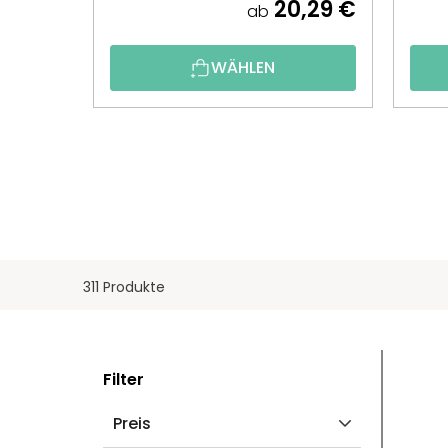
20,29 €
ab
WÄHLEN
311 Produkte
S
L
Filter
E
I
Preis