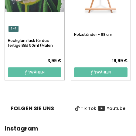
3 + 1
Holzständer - 68 cm
Hochglanzlack für das
fertige Bild 50ml (Malen
nach Zahlen)
3,99 €
19,99 €
WÄHLEN
WÄHLEN
F
U
SS
FOLGEN SIE UNS
Tik Tok
Youtube
Z
E
I
Instagram
L