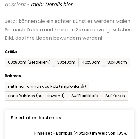
aussieht -
mehr Details hier
ist
0,0
Jetzt können Sie ein echter Künstler werden! Malen
von
Sie nach Zahlen und kreieren Sie ein unvergessliches
5
Bild, das Ihre Lieben bewundern werden!
Sternen.
Größe
60x80cm (Bestseller⭐)
30x40cm
40x50cm
80x100cm
Rahmen
mit Innenrahmen aus Holz (Empfohlen👍)
ohne Rahmen (nur Leinwand)
Auf Plastiktafel
Auf Karton
Sie erhalten kostenlos
Pinselset - Bambus (4 Stück) Im Wert von 1,99 €