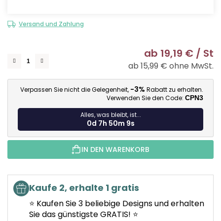
Versand und Zahlung
ab
19,19 €
/ St
ab
15,99 €
ohne MwSt.
Ve
-3%
Verpassen Sie nicht die Gelegenheit,
Rabatt zu erhalten.
Verwenden Sie den Code:
CPN3
Alles, was bleibt, ist...
0d 7h 50m 8s
IN DEN WARENKORB
Kaufe 2, erhalte 1 gratis
⭐ Kaufen Sie 3 beliebige Designs und erhalten
Sie das günstigste GRATIS! ⭐