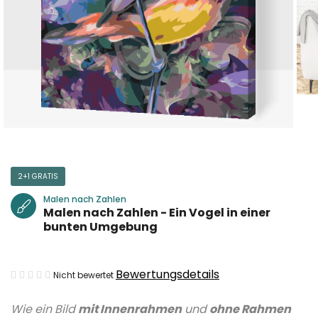
2+1 GRATIS
Malen nach Zahlen
Malen nach Zahlen - Ein Vogel in einer
bunten Umgebung
Die
Bewertungsdetails
Nicht bewertet
durchschnittliche
Wie ein Bild
mit Innenrahmen
und
ohne Rahmen
Produktbewertung