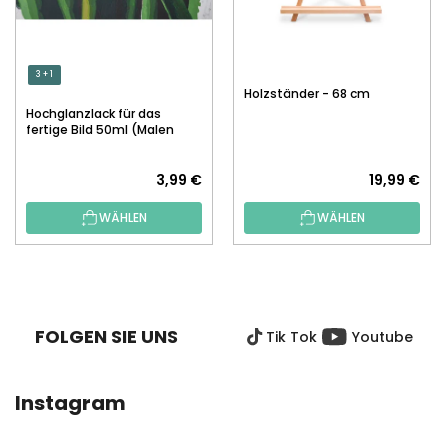
3 + 1
Holzständer - 68 cm
Hochglanzlack für das
fertige Bild 50ml (Malen
nach Zahlen)
3,99 €
19,99 €
WÄHLEN
WÄHLEN
F
U
SS
FOLGEN SIE UNS
Tik Tok
Youtube
Z
E
I
Instagram
L
E