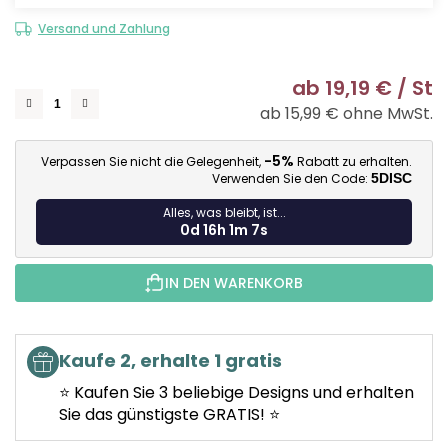
Versand und Zahlung
ab
19,19 €
/ St
ab
15,99 €
ohne MwSt.
Ve
-5%
Verpassen Sie nicht die Gelegenheit,
Rabatt zu erhalten.
Verwenden Sie den Code:
5DISC
Alles, was bleibt, ist...
0d 16h 1m 6s
IN DEN WARENKORB
Kaufe 2, erhalte 1 gratis
⭐ Kaufen Sie 3 beliebige Designs und erhalten
Sie das günstigste GRATIS! ⭐