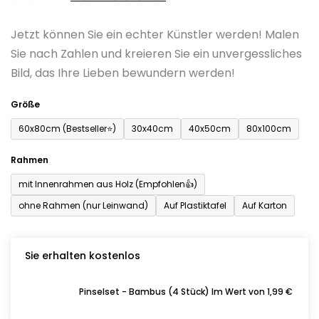
0,0
Jetzt können Sie ein echter Künstler werden! Malen
von
Sie nach Zahlen und kreieren Sie ein unvergessliches
5
Bild, das Ihre Lieben bewundern werden!
Sternen.
Größe
60x80cm (Bestseller⭐)
30x40cm
40x50cm
80x100cm
Rahmen
mit Innenrahmen aus Holz (Empfohlen👍)
ohne Rahmen (nur Leinwand)
Auf Plastiktafel
Auf Karton
Sie erhalten kostenlos
Pinselset - Bambus (4 Stück) Im Wert von 1,99 €