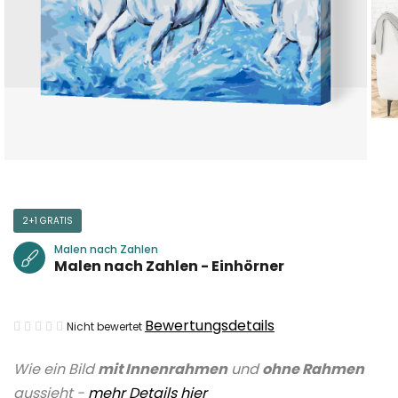
2+1 GRATIS
Malen nach Zahlen
Malen nach Zahlen - Einhörner
Die
Bewertungsdetails
Nicht bewertet
durchschnittliche
Wie ein Bild
mit Innenrahmen
und
ohne Rahmen
Produktbewertung
aussieht -
mehr Details hier
ist