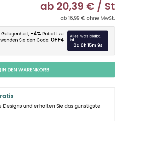
ab
20,39 €
/ St
ab
16,99 €
ohne MwSt.
Verkaufspr
-4%
e Gelegenheit,
Rabatt zu
Alles, was bleibt,
erwenden Sie den Code:
OFF4
ist...
0d 0h 15m 7s
IN DEN WARENKORB
ratis
e Designs und erhalten Sie das günstigste