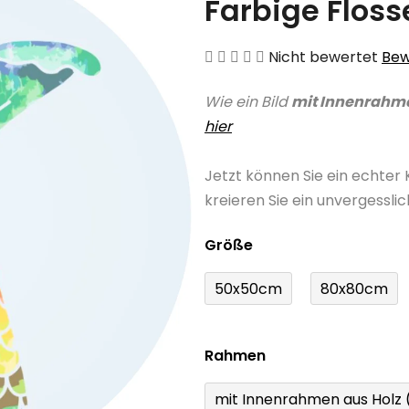
Farbige Floss
Die
Nicht bewertet
Bew
durchschnittliche
Wie ein Bild
mit Innenrahm
Produktbewertung
hier
ist
0,0
Jetzt können Sie ein echter
von
kreieren Sie ein unvergessli
5
Sternen.
Größe
50x50cm
80x80cm
Rahmen
mit Innenrahmen aus Holz