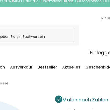
zt 20% RABATT auf alle Punktmalerei-Bilder! Gutscheincode: DO
Mit 
Einlogg
ion
Ausverkauf
Bestseller
Aktuelles
Geschenkid
losse
Malen nach Zahlen