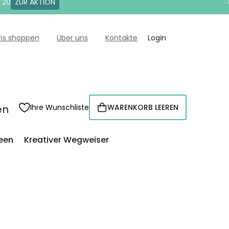
T20
ZUR AKTION
uns shoppen
Über uns
Kontakte
Login
en
Ihre Wunschliste
WARENKORB LEEREN
WARENKORB
een
Kreativer Wegweiser