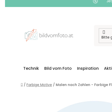
Jet
Zum
Inhalt
springen
Technik
Bild vom Foto
Inspiration
Akt
Startseite
/
Farbige Motive
/
Malen nach Zahlen - Farbige F