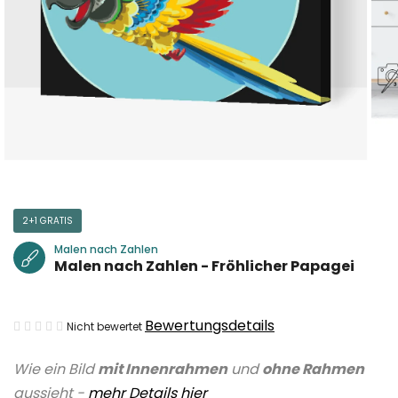
2+1 GRATIS
Malen nach Zahlen
Malen nach Zahlen - Fröhlicher Papagei
Die
Bewertungsdetails
Nicht bewertet
durchschnittliche
Wie ein Bild
mit Innenrahmen
und
ohne Rahmen
Produktbewertung
aussieht -
mehr Details hier
ist