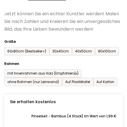
0,0
Jetzt können Sie ein echter Künstler werden! Malen
von
Sie nach Zahlen und kreieren Sie ein unvergessliches
5
Bild, das Ihre Lieben bewundern werden!
Sternen.
Größe
60x80cm (Bestseller⭐)
30x40cm
40x50cm
80x100cm
Rahmen
mit Innenrahmen aus Holz (Empfohlen👍)
ohne Rahmen (nur Leinwand)
Auf Plastiktafel
Auf Karton
Sie erhalten kostenlos
Pinselset - Bambus (4 Stück) Im Wert von 1,99 €