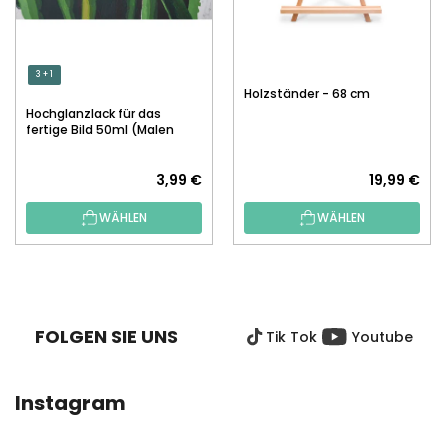
3 + 1
Holzständer - 68 cm
Hochglanzlack für das
fertige Bild 50ml (Malen
nach Zahlen)
3,99 €
19,99 €
WÄHLEN
WÄHLEN
F
U
SS
FOLGEN SIE UNS
Tik Tok
Youtube
Z
E
I
Instagram
L
E