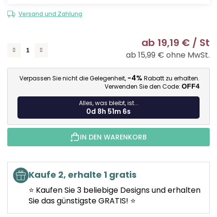
Versand und Zahlung
ab
19,19 €
/ St
ab
15,99 €
ohne MwSt.
Ve
-4%
Verpassen Sie nicht die Gelegenheit,
Rabatt zu erhalten.
Verwenden Sie den Code:
OFF4
Alles, was bleibt, ist...
0d 8h 51m 5s
IN DEN WARENKORB
Kaufe 2, erhalte 1 gratis
⭐ Kaufen Sie 3 beliebige Designs und erhalten
Sie das günstigste GRATIS! ⭐