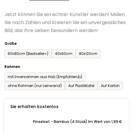
0,0
Jetzt können Sie ein echter Künstler werden! Malen
von
Sie nach Zahlen und kreieren Sie ein unvergessliches
5
Bild, das Ihre Lieben bewundern werden!
Sternen.
Größe
60x80cm (Bestseller⭐)
40x60cm
80x120cm
Rahmen
mit Innenrahmen aus Holz (Empfohlen👍)
ohne Rahmen (nur Leinwand)
Auf Plastiktafel
Auf Karton
Sie erhalten kostenlos
Pinselset - Bambus (4 Stück) Im Wert von 1,99 €