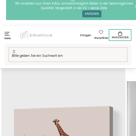
Zum
Wir erstellen aus Ihren Fotos schnellstmöglich Bilder in der bestmöglichen
Qualität. Hergestellt in der EU = keine Zölle
Inhalt
ANSEHEN
springen
Einloggen
WARENKORB
Wunschliste
Menü
Startseite
/
Technik
/
Malen nach Zahlen
/
Malen nach Zahlen -
Giraffe in der Wildnis