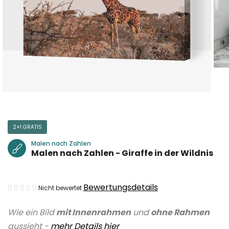
2+1 GRATIS
Malen nach Zahlen
Malen nach Zahlen - Giraffe in der Wildnis
Die
Bewertungsdetails
Nicht bewertet
durchschnittliche
Wie ein Bild
mit Innenrahmen
und
ohne Rahmen
Produktbewertung
aussieht -
mehr Details hier
ist