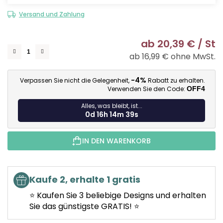
Versand und Zahlung
ab
20,39 €
/ St
ab
16,99 €
ohne MwSt.
Ve
-4%
Verpassen Sie nicht die Gelegenheit,
Rabatt zu erhalten.
Verwenden Sie den Code:
OFF4
Alles, was bleibt, ist...
0d 16h 14m 38s
IN DEN WARENKORB
Kaufe 2, erhalte 1 gratis
⭐ Kaufen Sie 3 beliebige Designs und erhalten
Sie das günstigste GRATIS! ⭐