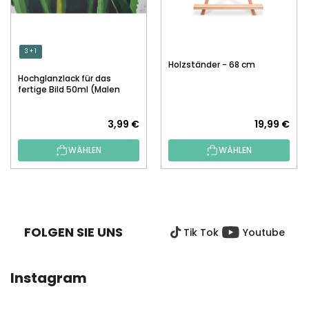
3 + 1
Holzständer - 68 cm
Hochglanzlack für das
fertige Bild 50ml (Malen
nach Zahlen)
3,99 €
19,99 €
WÄHLEN
WÄHLEN
F
U
SS
FOLGEN SIE UNS
Tik Tok
Youtube
Z
E
I
Instagram
L
E