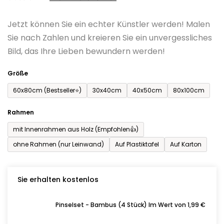
0,0
Jetzt können Sie ein echter Künstler werden! Malen
von
Sie nach Zahlen und kreieren Sie ein unvergessliches
5
Bild, das Ihre Lieben bewundern werden!
Sternen.
Größe
60x80cm (Bestseller⭐)
30x40cm
40x50cm
80x100cm
Rahmen
mit Innenrahmen aus Holz (Empfohlen👍)
ohne Rahmen (nur Leinwand)
Auf Plastiktafel
Auf Karton
Sie erhalten kostenlos
Pinselset - Bambus (4 Stück) Im Wert von 1,99 €