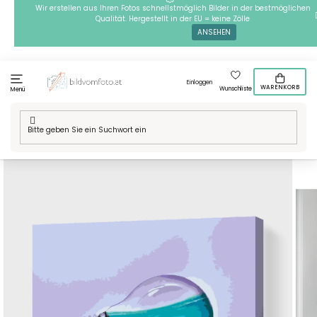
Zum
Wir erstellen aus Ihren Fotos schnellstmöglich Bilder in der bestmöglichen
Qualität. Hergestellt in der EU = keine Zölle
Inhalt
ANSEHEN
springen
Einloggen
WARENKORB
Wunschliste
Menü
Startseite
/
Technik
/
Malen nach Zahlen
/
Malen nach Zahlen -
Goldfisch