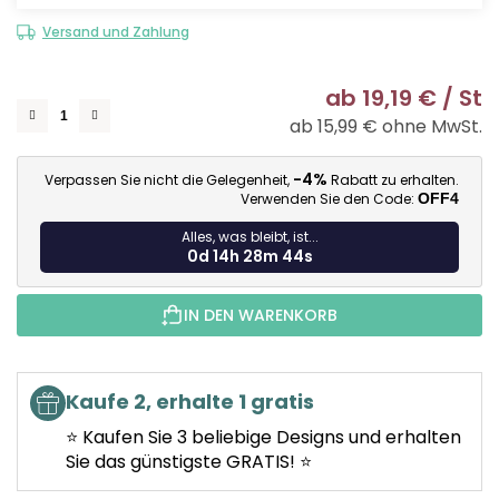
Versand und Zahlung
ab
19,19 €
/ St
ab
15,99 €
ohne MwSt.
Ve
-4%
Verpassen Sie nicht die Gelegenheit,
Rabatt zu erhalten.
Verwenden Sie den Code:
OFF4
Alles, was bleibt, ist...
0d 14h 28m 43s
IN DEN WARENKORB
Kaufe 2, erhalte 1 gratis
⭐ Kaufen Sie 3 beliebige Designs und erhalten
Sie das günstigste GRATIS! ⭐