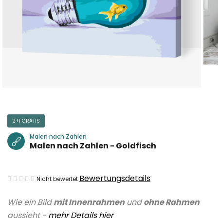
2+1 GRATIS
Malen nach Zahlen
Malen nach Zahlen - Goldfisch
Die
Bewertungsdetails
Nicht bewertet
durchschnittliche
Wie ein Bild
mit Innenrahmen
und
ohne Rahmen
Produktbewertung
aussieht -
mehr Details hier
ist