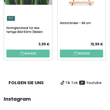
3 + 1
Holzständer - 68 cm
Hochglanzlack für das
fertige Bild 50ml (Malen
nach Zahlen)
3,99 €
19,99 €
WÄHLEN
WÄHLEN
F
U
SS
FOLGEN SIE UNS
Tik Tok
Youtube
Z
E
I
Instagram
L
E