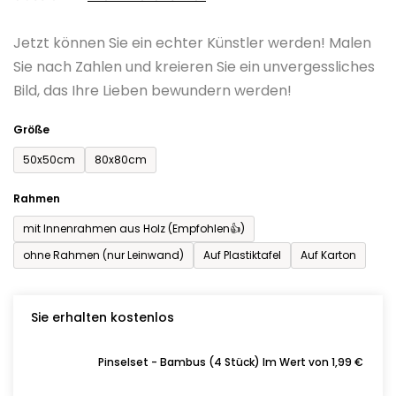
0,0
Jetzt können Sie ein echter Künstler werden! Malen
von
Sie nach Zahlen und kreieren Sie ein unvergessliches
5
Bild, das Ihre Lieben bewundern werden!
Sternen.
Größe
50x50cm
80x80cm
Rahmen
mit Innenrahmen aus Holz (Empfohlen👍)
ohne Rahmen (nur Leinwand)
Auf Plastiktafel
Auf Karton
Sie erhalten kostenlos
Pinselset - Bambus (4 Stück) Im Wert von 1,99 €