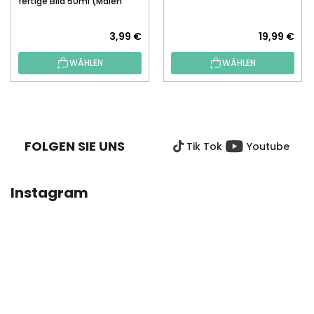
fertige Bild 50ml (Malen
nach Zahlen)
3,99 €
19,99 €
WÄHLEN
WÄHLEN
F
U
SS
FOLGEN SIE UNS
Tik Tok
Youtube
Z
E
I
Instagram
L
E