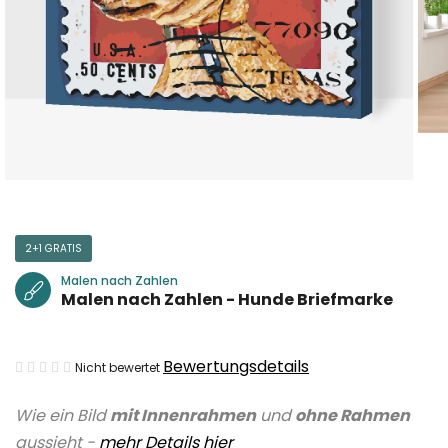
2+1 GRATIS
Malen nach Zahlen
Malen nach Zahlen - Hunde Briefmarke
Die
Bewertungsdetails
Nicht bewertet
durchschnittliche
Wie ein Bild
mit Innenrahmen
und
ohne Rahmen
Produktbewertung
aussieht -
mehr Details hier
ist