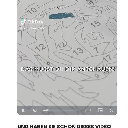
Loaded
:
Unmute
100.00%
UND HABEN SIE SCHON DIESES VIDEO