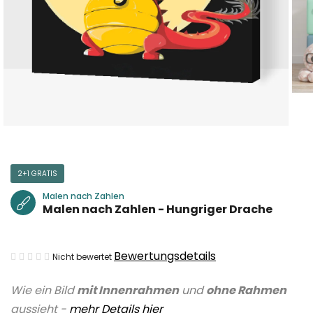
2+1 GRATIS
Malen nach Zahlen
Malen nach Zahlen - Hungriger Drache
Die
Bewertungsdetails
Nicht bewertet
durchschnittliche
Wie ein Bild
mit Innenrahmen
und
ohne Rahmen
Produktbewertung
aussieht -
mehr Details hier
ist