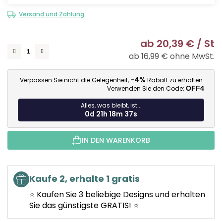
Versand und Zahlung
ab
20,39 €
/ St
ab
16,99 €
ohne MwSt.
Ve
-4%
Verpassen Sie nicht die Gelegenheit,
Rabatt zu erhalten.
Verwenden Sie den Code:
OFF4
Alles, was bleibt, ist...
0d 21h 18m 36s
IN DEN WARENKORB
Kaufe 2, erhalte 1 gratis
⭐ Kaufen Sie 3 beliebige Designs und erhalten
Sie das günstigste GRATIS! ⭐