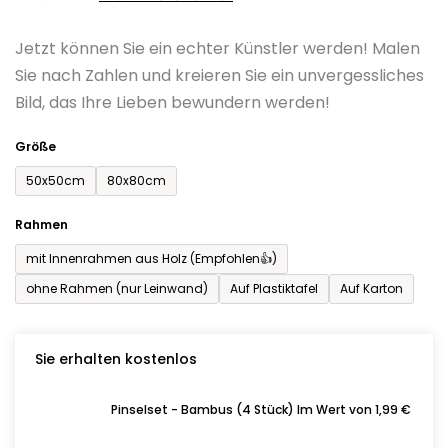
0,0
Jetzt können Sie ein echter Künstler werden! Malen
von
Sie nach Zahlen und kreieren Sie ein unvergessliches
5
Bild, das Ihre Lieben bewundern werden!
Sternen.
Größe
50x50cm
80x80cm
Rahmen
mit Innenrahmen aus Holz (Empfohlen👍)
ohne Rahmen (nur Leinwand)
Auf Plastiktafel
Auf Karton
Sie erhalten kostenlos
Pinselset - Bambus (4 Stück) Im Wert von 1,99 €