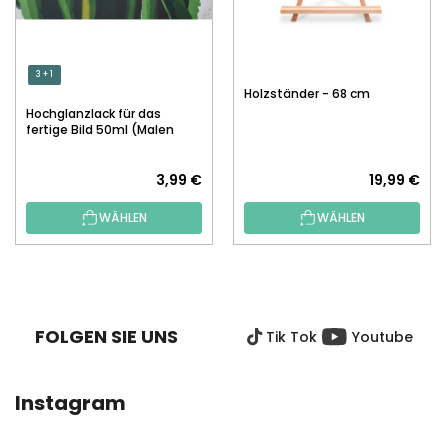
3 + 1
Holzständer - 68 cm
Hochglanzlack für das
fertige Bild 50ml (Malen
nach Zahlen)
3,99 €
19,99 €
WÄHLEN
WÄHLEN
F
U
SS
FOLGEN SIE UNS
Tik Tok
Youtube
Z
E
I
Instagram
L
E