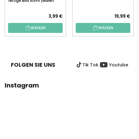
fertige Bild 50ml (Malen
nach Zahlen)
3,99 €
19,99 €
WÄHLEN
WÄHLEN
F
U
SS
FOLGEN SIE UNS
Tik Tok
Youtube
Z
E
I
Instagram
L
E