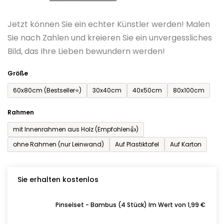
0,0
Jetzt können Sie ein echter Künstler werden! Malen
von
Sie nach Zahlen und kreieren Sie ein unvergessliches
5
Bild, das Ihre Lieben bewundern werden!
Sternen.
Größe
60x80cm (Bestseller⭐)
30x40cm
40x50cm
80x100cm
Rahmen
mit Innenrahmen aus Holz (Empfohlen👍)
ohne Rahmen (nur Leinwand)
Auf Plastiktafel
Auf Karton
Sie erhalten kostenlos
Pinselset - Bambus (4 Stück) Im Wert von 1,99 €