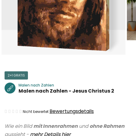
2+1 GRATIS
Malen nach Zahlen
Malen nach Zahlen - Jesus Christus 2
Die
Bewertungsdetails
Nicht bewertet
durchschnittliche
Wie ein Bild
mit Innenrahmen
und
ohne Rahmen
Produktbewertung
aussieht -
mehr Details hier
ist