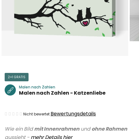
2+1 GRATIS
Malen nach Zahlen
Malen nach Zahlen - Katzenliebe
Die
Bewertungsdetails
Nicht bewertet
durchschnittliche
Wie ein Bild
mit Innenrahmen
und
ohne Rahmen
Produktbewertung
aussieht -
mehr Details hier
ist