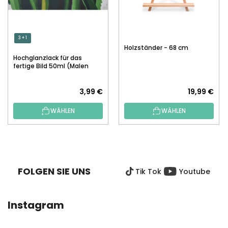
3 + 1
Holzständer - 68 cm
Hochglanzlack für das
fertige Bild 50ml (Malen
nach Zahlen)
3,99 €
19,99 €
WÄHLEN
WÄHLEN
F
U
SS
FOLGEN SIE UNS
Tik Tok
Youtube
Z
E
I
Instagram
L
E