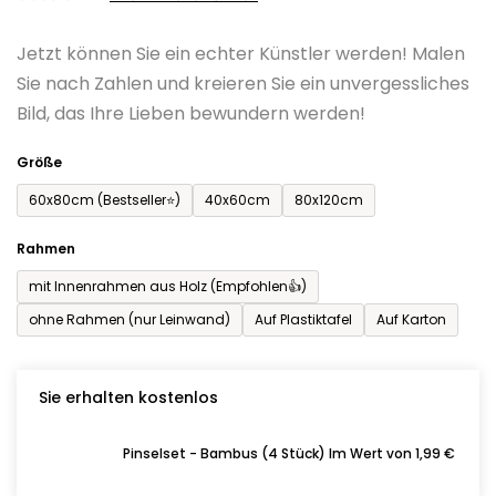
0,0
Jetzt können Sie ein echter Künstler werden! Malen
von
Sie nach Zahlen und kreieren Sie ein unvergessliches
5
Bild, das Ihre Lieben bewundern werden!
Sternen.
Größe
60x80cm (Bestseller⭐)
40x60cm
80x120cm
Rahmen
mit Innenrahmen aus Holz (Empfohlen👍)
ohne Rahmen (nur Leinwand)
Auf Plastiktafel
Auf Karton
Sie erhalten kostenlos
Pinselset - Bambus (4 Stück) Im Wert von 1,99 €