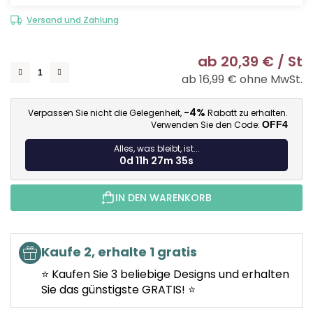
Versand und Zahlung
ab
20,39 €
/ St
ab
16,99 €
ohne MwSt.
Ve
-4%
Verpassen Sie nicht die Gelegenheit,
Rabatt zu erhalten.
Verwenden Sie den Code:
OFF4
Alles, was bleibt, ist...
0d 11h 27m 34s
IN DEN WARENKORB
Kaufe 2, erhalte 1 gratis
⭐ Kaufen Sie 3 beliebige Designs und erhalten
Sie das günstigste GRATIS! ⭐