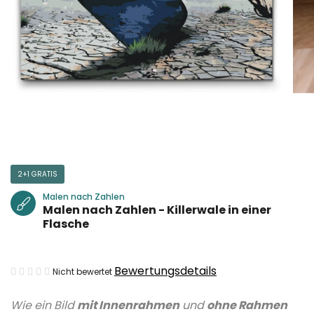
2+1 GRATIS
Malen nach Zahlen
Malen nach Zahlen - Killerwale in einer
Flasche
Die
Bewertungsdetails
Nicht bewertet
durchschnittliche
Wie ein Bild
mit Innenrahmen
und
ohne Rahmen
Produktbewertung