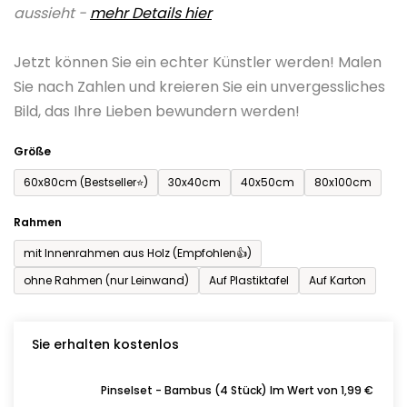
aussieht -
mehr Details hier
ist
0,0
Jetzt können Sie ein echter Künstler werden! Malen
von
Sie nach Zahlen und kreieren Sie ein unvergessliches
5
Bild, das Ihre Lieben bewundern werden!
Sternen.
Größe
60x80cm (Bestseller⭐)
30x40cm
40x50cm
80x100cm
Rahmen
mit Innenrahmen aus Holz (Empfohlen👍)
ohne Rahmen (nur Leinwand)
Auf Plastiktafel
Auf Karton
Sie erhalten kostenlos
Pinselset - Bambus (4 Stück) Im Wert von 1,99 €