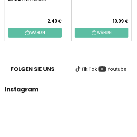
Borsten, 5 Stk.
2,49 €
19,99 €
WÄHLEN
WÄHLEN
F
U
SS
FOLGEN SIE UNS
Tik Tok
Youtube
Z
E
I
Instagram
L
E