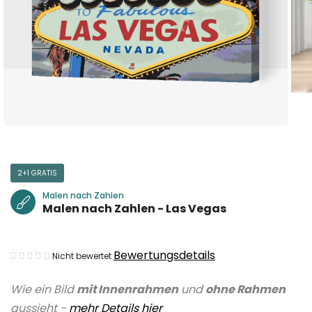
2+1 GRATIS
Malen nach Zahlen
Malen nach Zahlen - Las Vegas
Die
Bewertungsdetails
Nicht bewertet
durchschnittliche
Wie ein Bild
mit Innenrahmen
und
ohne Rahmen
Produktbewertung
aussieht -
mehr Details hier
ist