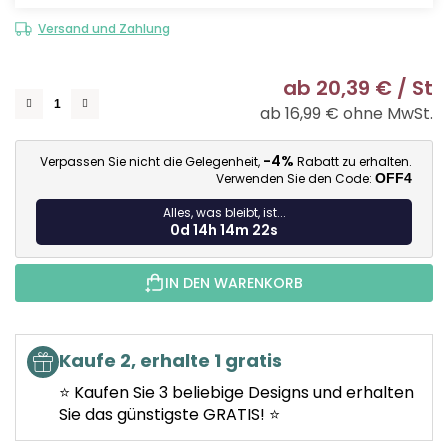
Versand und Zahlung
ab
20,39 €
/ St
ab
16,99 €
ohne MwSt.
Ve
-4%
Verpassen Sie nicht die Gelegenheit,
Rabatt zu erhalten.
Verwenden Sie den Code:
OFF4
Alles, was bleibt, ist...
0d 14h 14m 21s
IN DEN WARENKORB
Kaufe 2, erhalte 1 gratis
⭐ Kaufen Sie 3 beliebige Designs und erhalten
Sie das günstigste GRATIS! ⭐