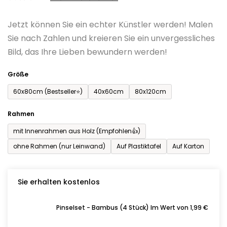
0,0
Jetzt können Sie ein echter Künstler werden! Malen
von
Sie nach Zahlen und kreieren Sie ein unvergessliches
5
Bild, das Ihre Lieben bewundern werden!
Sternen.
Größe
60x80cm (Bestseller⭐)
40x60cm
80x120cm
Rahmen
mit Innenrahmen aus Holz (Empfohlen👍)
ohne Rahmen (nur Leinwand)
Auf Plastiktafel
Auf Karton
Sie erhalten kostenlos
Pinselset - Bambus (4 Stück) Im Wert von 1,99 €