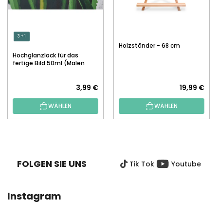
3 + 1
Holzständer - 68 cm
Hochglanzlack für das
fertige Bild 50ml (Malen
nach Zahlen)
3,99 €
19,99 €
WÄHLEN
WÄHLEN
F
U
SS
FOLGEN SIE UNS
Tik Tok
Youtube
Z
E
I
Instagram
L
E