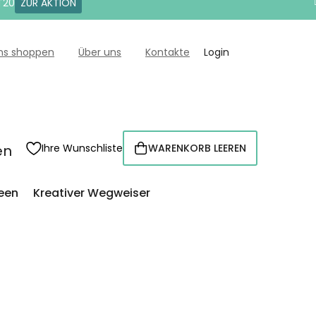
T20
ZUR AKTION
uns shoppen
Über uns
Kontakte
Login
en
Ihre Wunschliste
WARENKORB LEEREN
WARENKORB
een
Kreativer Wegweiser