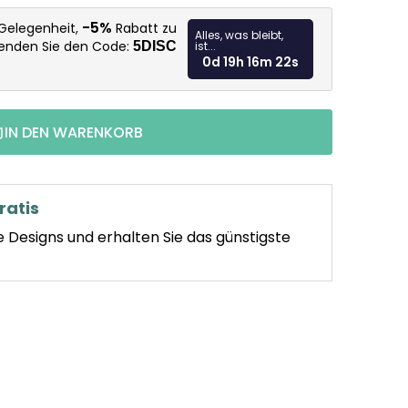
Verkaufspr
-5%
 Gelegenheit,
Rabatt zu
Alles, was bleibt,
wenden Sie den Code:
5DISC
ist...
0d 19h 16m 21s
IN DEN WARENKORB
ratis
e Designs und erhalten Sie das günstigste