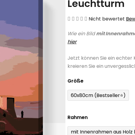
Leuchtturm
Die
Nicht bewertet
Bew
durchschnittliche
Wie ein Bild
mit Innenrahm
Produktbewertung
hier
ist
0,0
Jetzt können Sie ein echter
von
kreieren Sie ein unvergessli
5
Sternen.
Größe
60x80cm (Bestseller⭐)
Rahmen
mit Innenrahmen aus Holz