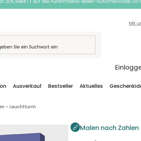
zt 20% RABATT auf alle Punktmalerei-Bilder! Gutscheincode: DO
Mit 
Einlogg
ion
Ausverkauf
Bestseller
Aktuelles
Geschenkid
en - Leuchtturm
Malen nach Zahlen