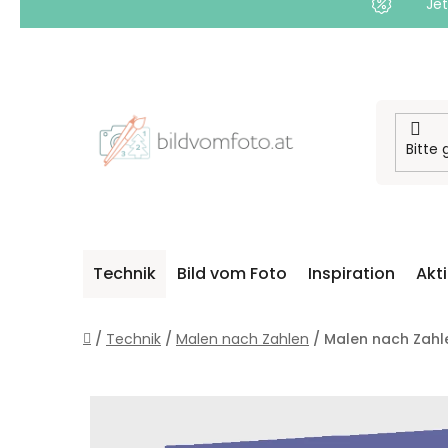
Jet
Zum
Inhalt
springen
Technik
Bild vom Foto
Inspiration
Akt
Startseite
/
Technik
/
Malen nach Zahlen
/
Malen nach Zahl