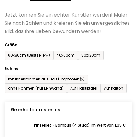
0,0
Jetzt können Sie ein echter Künstler werden! Malen
von
Sie nach Zahlen und kreieren Sie ein unvergessliches
5
Bild, das Ihre Lieben bewundern werden!
Sternen.
Größe
60x80cm (Bestseller⭐)
40x60cm
80x120cm
Rahmen
mit Innenrahmen aus Holz (Empfohlen👍)
ohne Rahmen (nur Leinwand)
Auf Plastiktafel
Auf Karton
Sie erhalten kostenlos
Pinselset - Bambus (4 Stück) Im Wert von 1,99 €