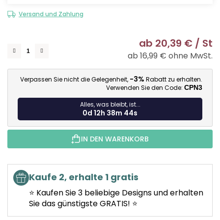
Versand und Zahlung
ab
20,39 €
/ St
ab
16,99 €
ohne MwSt.
Ve
-3%
Verpassen Sie nicht die Gelegenheit,
Rabatt zu erhalten.
Verwenden Sie den Code:
CPN3
Alles, was bleibt, ist...
0d 12h 38m 43s
IN DEN WARENKORB
Kaufe 2, erhalte 1 gratis
⭐ Kaufen Sie 3 beliebige Designs und erhalten
Sie das günstigste GRATIS! ⭐