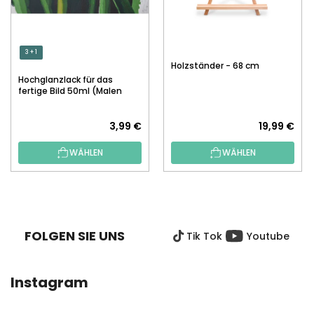
3 + 1
Holzständer - 68 cm
Hochglanzlack für das
fertige Bild 50ml (Malen
nach Zahlen)
3,99 €
19,99 €
WÄHLEN
WÄHLEN
F
U
SS
FOLGEN SIE UNS
Tik Tok
Youtube
Z
E
I
Instagram
L
E