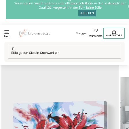
Zum
Wir erstellen aus Ihren Fotos schnellstmöglich Bilder in der bestmöglichen
Qualität. Hergestellt in der EU = keine Zölle
Inhalt
ANSEHEN
springen
Einloggen
WARENKORB
Wunschliste
Menü
Startseite
/
Technik
/
Malen nach Zahlen
/
Malen nach Zahlen -
Lilie