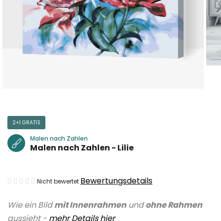
2+1 GRATIS
Malen nach Zahlen
Malen nach Zahlen - Lilie
Die
Bewertungsdetails
Nicht bewertet
durchschnittliche
Wie ein Bild
mit Innenrahmen
und
ohne Rahmen
Produktbewertung
aussieht -
mehr Details hier
ist