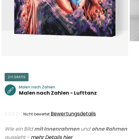
2+1 GRATIS
Malen nach Zahlen
Malen nach Zahlen - Lufttanz
Die
Bewertungsdetails
Nicht bewertet
durchschnittliche
Wie ein Bild
mit Innenrahmen
und
ohne Rahmen
Produktbewertung
aussieht -
mehr Details hier
ist