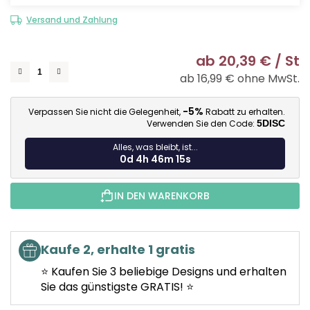
Versand und Zahlung
ab
20,39 €
/ St
ab
16,99 €
ohne MwSt.
Ve
-5%
Verpassen Sie nicht die Gelegenheit,
Rabatt zu erhalten.
Verwenden Sie den Code:
5DISC
Alles, was bleibt, ist...
0d 4h 46m 14s
IN DEN WARENKORB
Kaufe 2, erhalte 1 gratis
⭐ Kaufen Sie 3 beliebige Designs und erhalten
Sie das günstigste GRATIS! ⭐