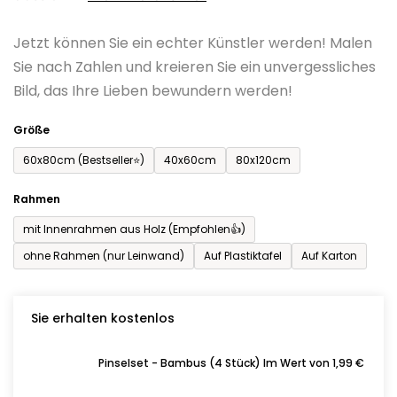
0,0
Jetzt können Sie ein echter Künstler werden! Malen
von
Sie nach Zahlen und kreieren Sie ein unvergessliches
5
Bild, das Ihre Lieben bewundern werden!
Sternen.
Größe
60x80cm (Bestseller⭐)
40x60cm
80x120cm
Rahmen
mit Innenrahmen aus Holz (Empfohlen👍)
ohne Rahmen (nur Leinwand)
Auf Plastiktafel
Auf Karton
Sie erhalten kostenlos
Pinselset - Bambus (4 Stück) Im Wert von 1,99 €