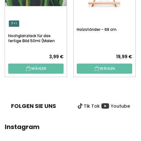
3 + 1
Holzständer - 68 cm
Hochglanzlack für das
fertige Bild 50ml (Malen
nach Zahlen)
3,99 €
19,99 €
WÄHLEN
WÄHLEN
F
U
SS
FOLGEN SIE UNS
Tik Tok
Youtube
Z
E
I
Instagram
L
E